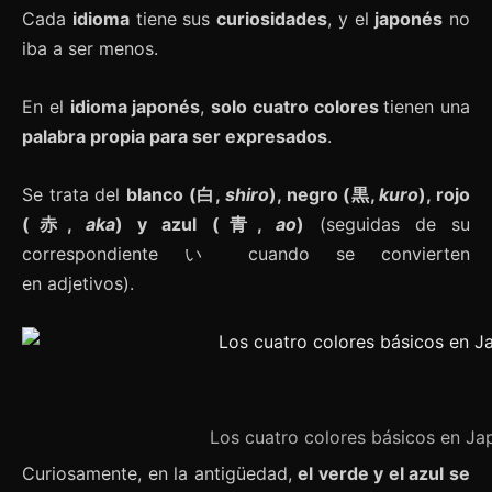
Cada
idioma
tiene sus
curiosidades
, y el
japonés
no
iba a ser menos.
En el
idioma japonés
,
solo cuatro colores
tienen una
palabra propia para ser expresados
.
Se trata del
blanco (白,
shiro
), negro (黒,
kuro
), rojo
(赤,
aka
) y azul (青,
ao
)
(seguidas de su
correspondiente い cuando se convierten
en adjetivos).
Los cuatro colores básicos en Ja
Curiosamente, en la antigüedad,
el verde y el azul se