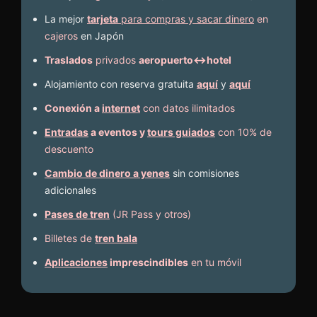
La mejor
tarjeta
para compras y sacar dinero
en
cajeros
en Japón
Traslados
privados
aeropuerto↔hotel
Alojamiento con reserva gratuita
aquí
y
aquí
Conexión a
internet
con datos ilimitados
Entradas
a eventos y
tours guiados
con 10% de
descuento
Cambio de dinero a yenes
sin comisiones
adicionales
Pases de tren
(JR Pass y otros)
Billetes de
tren bala
Aplicaciones
imprescindibles
en tu móvil