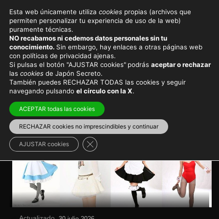
Esta web únicamente utiliza
cookies
propias (archivos que
permiten personalizar tu experiencia de uso de la web)
Cultura y sociedad
puramente técnicas.
NO recabamos ni cedemos datos personales sin tu
Los cuatro colores de Japón
conocimiento.
Sin embargo, hay enlaces a otras páginas web
con políticas de privacidad ajenas.
y sus semáforos azules
Si pulsas el botón "AJUSTAR cookies"
podrás
aceptar o rechazar
las
cookies
de Japón Secreto.
También puedes RECHAZAR TODAS las cookies y seguir
Los colores azul y verde no son fácilmente
navegando pulsando
el círculo con la X
.
distinguibles por los japoneses
ACEPTAR todas las cookies
Sociedad japonesa
RECHAZAR cookies no imprescindibles y continuar
Cerrar el banner de cookies RGPD
AJUSTAR cookies
Actualizado
el
30 julio 2026