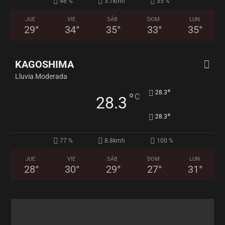
46 %
3.7kmh
35 %
JUE
VIE
SÁB
DOM
LUN
29
°
34
°
35
°
33
°
35
°
KAGOSHIMA
Lluvia Moderada
°
28.3
°
C
28.3
°
28.3
77 %
8.8kmh
100 %
JUE
VIE
SÁB
DOM
LUN
28
°
30
°
29
°
27
°
31
°