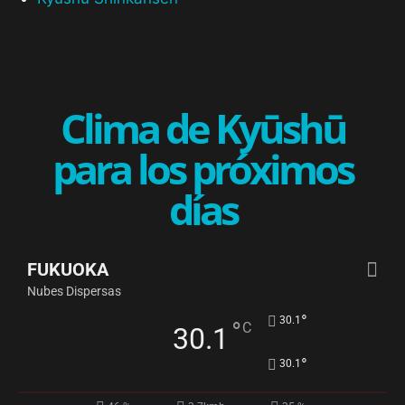
Clima de Kyūshū
para los próximos
días
FUKUOKA
Nubes Dispersas
°
30.1
°
C
30.1
°
30.1