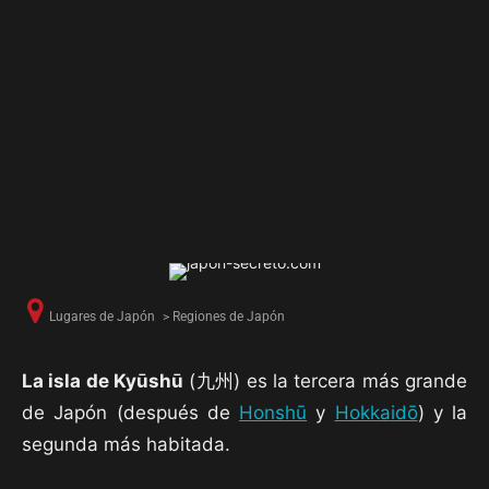
Lugares de Japón
>
Regiones de Japón
La isla de Kyūshū
(九州) es la tercera más grande
de Japón (después de
Honshū
y
Hokkaidō
) y la
segunda más habitada.