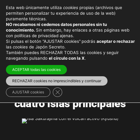
Esta web únicamente utiliza
cookies
propias (archivos que
permiten personalizar tu experiencia de uso de la web)
puramente técnicas.
NO recabamos ni cedemos datos personales sin tu
Kyushu
conocimiento.
Sin embargo, hay enlaces a otras páginas web
con políticas de privacidad ajenas.
Si pulsas el botón "AJUSTAR cookies"
podrás
aceptar o rechazar
las
cookies
de Japón Secreto.
También puedes RECHAZAR TODAS las cookies y seguir
九州
navegando pulsando
el círculo con la X
.
ACEPTAR todas las cookies
RECHAZAR cookies no imprescindibles y continuar
La más meridional de las
Cerrar el banner de cookies RGPD
AJUSTAR cookies
cuatro islas principales