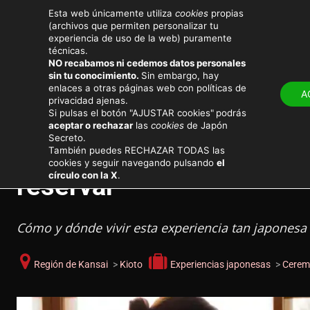
Esta web únicamente utiliza
cookies
propias
(archivos que permiten personalizar tu
experiencia de uso de la web) puramente
técnicas.
NO recabamos ni cedemos datos personales
LUGARES
ATRACT
sin tu conocimiento.
Sin embargo, hay
enlaces a otras páginas web con políticas de
A
privacidad ajenas.
Viajar a Japón
Consejos de viaje
Si pulsas el botón "AJUSTAR cookies"
podrás
aceptar o rechazar
las
cookies
de Japón
Secreto.
Ceremonia del té en Kiot
También puedes RECHAZAR TODAS las
cookies y seguir navegando pulsando
el
círculo con la X
.
reservar
Cómo y dónde vivir esta experiencia tan japonesa
Región de Kansai
>
Kioto
Experiencias japonesas
>
Ceremo