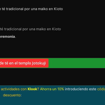
é tradicional por una maiko en Kioto
ceremonia
.
e té en el templo Jotokuji
 actividades con
Klook
?
Ahorra un 10%
introduciendo este
códi
descuento
: