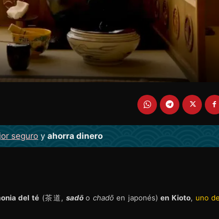
jor seguro
y
ahorra dinero
onia del té
(茶道,
sadō
o
chadō
en japonés)
en Kioto
,
uno de