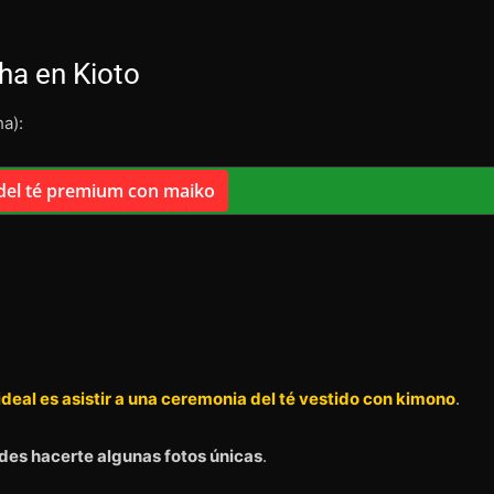
ha en Kioto
a):
del té premium con maiko
 ideal es asistir a una ceremonia del té vestido con kimono
.
des hacerte algunas fotos únicas
.