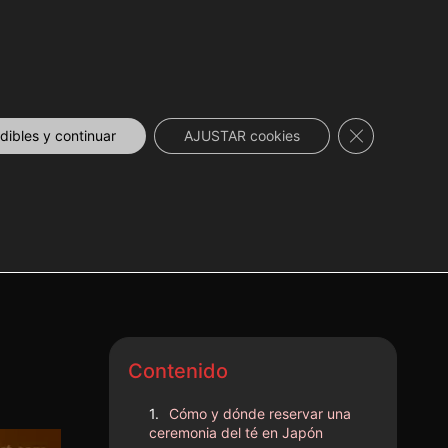
 DESCUENTOS
NOVEDADES
📞 CONTACTO
Cerrar el ban
ibles y continuar
AJUSTAR cookies
ómo
Contenido
Cómo y dónde reservar una
ceremonia del té en Japón