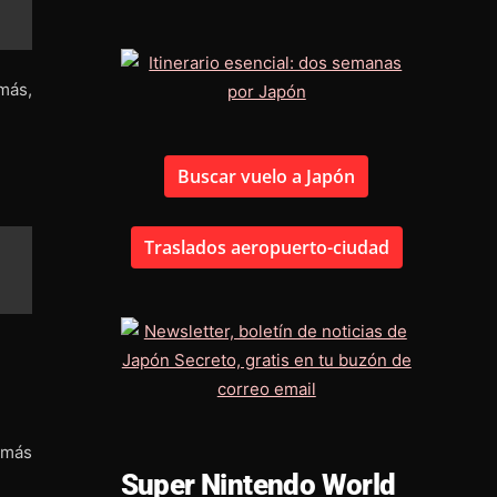
más,
Buscar vuelo a Japón
Traslados aeropuerto-ciudad
 más
Super Nintendo World