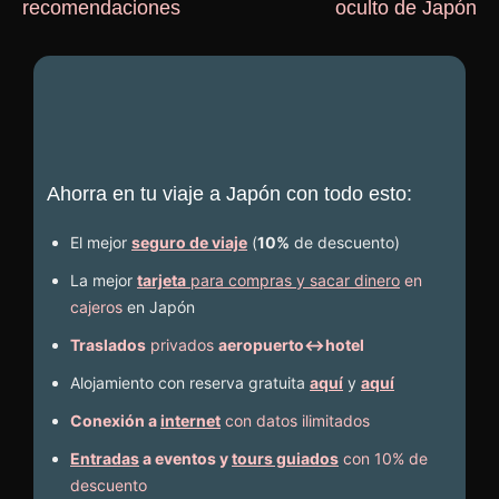
recomendaciones
oculto de Japón
Ahorra en tu viaje a Japón con todo esto:
El mejor
seguro de viaje
(
10%
de descuento
)
La mejor
tarjeta
para compras y sacar dinero
en
cajeros
en Japón
Traslados
privados
aeropuerto↔hotel
Alojamiento con reserva gratuita
aquí
y
aquí
Conexión a
internet
con datos ilimitados
Entradas
a eventos y
tours guiados
con 10% de
descuento