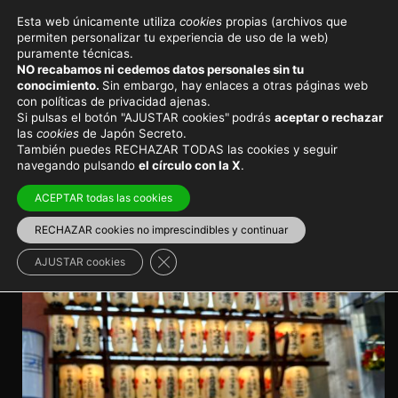
Esta web únicamente utiliza
cookies
propias (archivos que
permiten personalizar tu experiencia de uso de la web)
Viajar a Japón
Consejos de viaje
puramente técnicas.
NO recabamos ni cedemos datos personales sin tu
eSIM Holafly en Japón:
conocimiento.
Sin embargo, hay enlaces a otras páginas web
con políticas de privacidad ajenas.
nuestra opinión después de
Si pulsas el botón "AJUSTAR cookies"
podrás
aceptar o rechazar
las
cookies
de Japón Secreto.
probarla
También puedes RECHAZAR TODAS las cookies y seguir
navegando pulsando
el círculo con la X
.
Holafly ofrece las mejores eSIM del mercado para
ACEPTAR todas las cookies
viajar por todo el mundo, también a Japón
RECHAZAR cookies no imprescindibles y continuar
Internet en Japón
>
Tarjetas SIM y eSIM
Cerrar el banner de cookies RGPD
AJUSTAR cookies