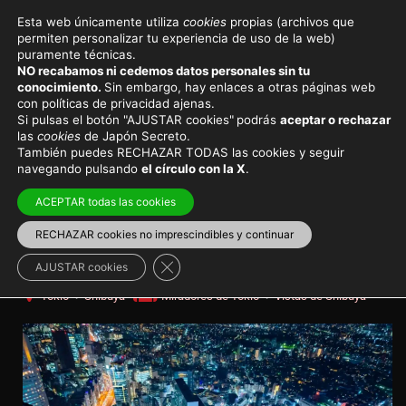
Esta web únicamente utiliza
cookies
propias (archivos que
permiten personalizar tu experiencia de uso de la web)
Viajar a Japón
Destinos principales
puramente técnicas.
NO recabamos ni cedemos datos personales sin tu
Shibuya Sky, entradas para el
conocimiento.
Sin embargo, hay enlaces a otras páginas web
con políticas de privacidad ajenas.
mirador con mejores vistas de
Si pulsas el botón "AJUSTAR cookies"
podrás
aceptar o rechazar
las
cookies
de Japón Secreto.
Tokio
También puedes RECHAZAR TODAS las cookies y seguir
navegando pulsando
el círculo con la X
.
Sus paredes de cristal, su elevación a 230 metros de
ACEPTAR todas las cookies
la calle y el casi inexistente espacio de seguridad con
el vacío lo convierten en el mirador más espeluznante
RECHAZAR cookies no imprescindibles y continuar
de Tokio
Cerrar el banner de cookies RGPD
AJUSTAR cookies
Tokio
>
Shibuya
Miradores de Tokio
>
Vistas de Shibuya