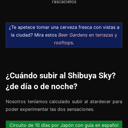
¿Te apetece tomar una cerveza fresca con vistas a
la ciudad? Mira estos
Beer Gardens
en terrazas y
rooftops
.
¿Cuándo subir al Shibuya Sky?
¿de día o de noche?
Nosotros teníamos calculado subir al atardecer para
poder experimentar las dos sensaciones.
Circuito de 10 días por Japón con guía en español