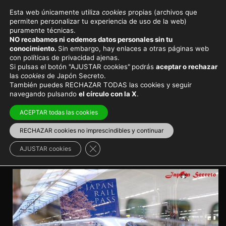
Esta web únicamente utiliza
cookies
propias (archivos que
permiten personalizar tu experiencia de uso de la web)
Viajar a Japón
Consejos de viaje
puramente técnicas.
NO recabamos ni cedemos datos personales sin tu
JR Pass o Japan Rail Pass:
conocimiento.
Sin embargo, hay enlaces a otras páginas web
con políticas de privacidad ajenas.
qué es y cómo comprarlo al
Si pulsas el botón "AJUSTAR cookies"
podrás
aceptar o rechazar
las
cookies
de Japón Secreto.
mejor precio
También puedes RECHAZAR TODAS las cookies y seguir
navegando pulsando
el círculo con la X
.
En Japón es posible viajar en tren ilimitadamente
ACEPTAR todas las cookies
gracias a este fabuloso pase. Te descubrimos todos
los detalles
RECHAZAR cookies no imprescindibles y continuar
Cerrar el banner de cookies RGPD
AJUSTAR cookies
Transporte en Japón
>
Pases