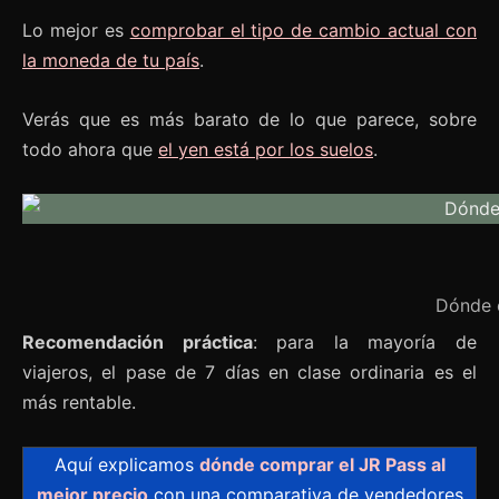
Lo mejor es
comprobar el tipo de cambio actual con
la moneda de tu país
.
Verás que es más barato de lo que parece, sobre
todo ahora que
el yen está por los suelos
.
Dónde c
Recomendación práctica
: para la mayoría de
viajeros, el pase de 7 días en clase ordinaria es el
más rentable.
Aquí explicamos
dónde comprar el JR Pass al
mejor precio
con una comparativa de vendedores