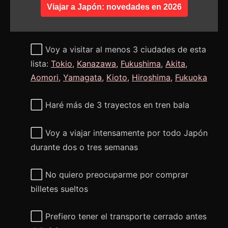
Viajar a Japón: novedades en 2026
⬜
Voy a visitar al menos 3 ciudades de esta
lista:
Tokio
,
Kanazawa
,
Fukushima
,
Akita
,
Aomori
,
Yamagata
,
Kioto
,
Hiroshima
,
Fukuoka
⬜
Haré más de 3 trayectos en tren bala
⬜
Voy a viajar intensamente por todo Japón
durante dos o tres semanas
⬜
No quiero preocuparme por comprar
billetes sueltos
⬜
Prefiero tener el transporte cerrado antes