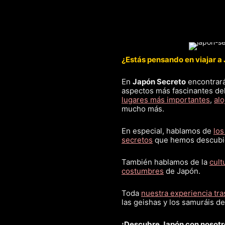
¿Estás pensando en viajar a
En
Japón Secreto
encontrará
aspectos más fascinantes del
lugares más importantes
,
al
mucho más.
En especial, hablamos de
los
secretos
que hemos descubi
También hablamos de la
cult
costumbres
de Japón.
Toda
nuestra experiencia tras
las geishas y los samuráis d
¡Descubre Japón con nosotr