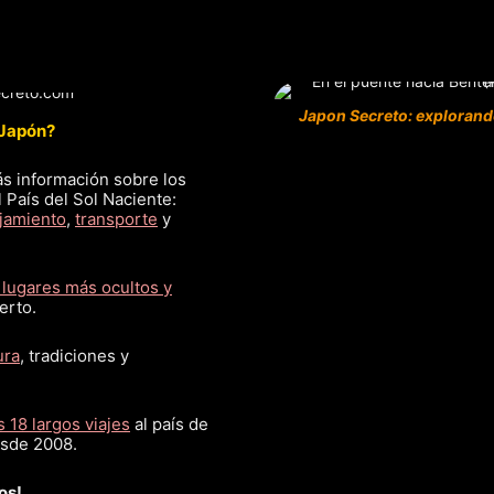
Japon Secreto: explorand
 Japón?
s información sobre los
 País del Sol Naciente:
ojamiento
,
transporte
y
 lugares más ocultos y
erto.
ura
, tradiciones y
 18 largos viajes
al país de
esde 2008.
os!