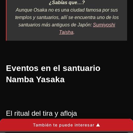
¿Sabías que…?
Aunque Osaka no es una ciudad famosa por sus
templos y santuarios, allí se encuentra uno de los
santuarios más antiguos de Japón:
Sumiyoshi
Taisha
.
Eventos en el santuario
Namba Yasaka
El ritual del tira y afloja
También te puede interesar ▲
Además de la temporada de los cerezos en flor, la