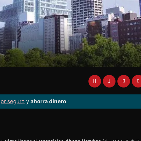
jor seguro
y
ahorra dinero