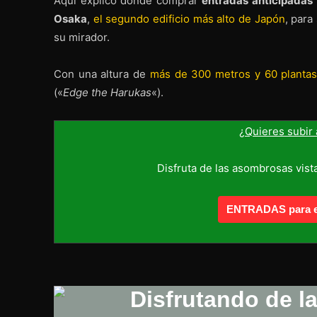
Aquí explico dónde comprar
entradas anticipadas
Osaka
,
el segundo edificio más alto de Japón
, para
su mirador.
Con una altura de
más de 300 metros y 60 planta
(«
Edge the Harukas
«).
¿Quieres subir
Disfruta de las asombrosas vista
ENTRADAS para el