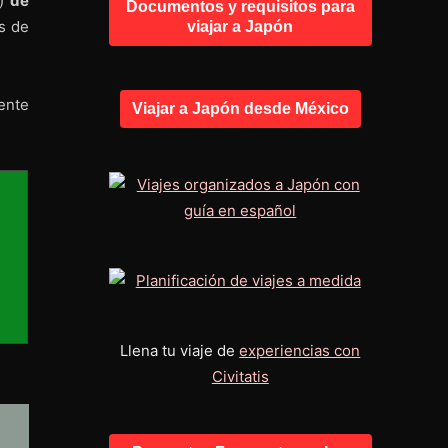
)
de
Documentos y requisitos para
as de
viajar a Japón
ente
Viajar a Japón desde México
Llena tu viaje de
experiencias con
Civitatis