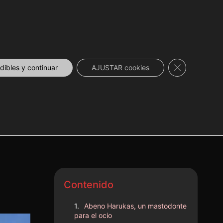
DESCUENTOS
NOVEDADES
📞 CONTACTO
Cerrar el ban
ibles y continuar
AJUSTAR cookies
os
Contenido
Abeno Harukas, un mastodonte
para el ocio