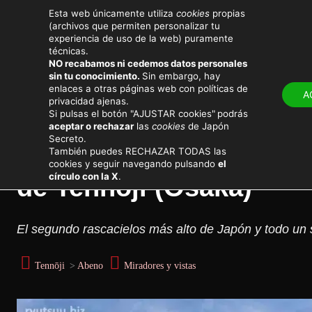
Esta web únicamente utiliza
cookies
propias
(archivos que permiten personalizar tu
experiencia de uso de la web) puramente
técnicas.
NO recabamos ni cedemos datos personales
sin tu conocimiento.
Sin embargo, hay
LUGARES
ATRACTIV
enlaces a otras páginas web con políticas de
A
privacidad ajenas.
Viajar a Japón
Destinos principales
Si pulsas el botón "AJUSTAR cookies"
podrás
aceptar o rechazar
las
cookies
de Japón
Secreto.
Entradas para Abeno Ha
También puedes RECHAZAR TODAS las
cookies y seguir navegando pulsando
el
círculo con la X
.
de Tennoji (Osaka)
El segundo rascacielos más alto de Japón y todo un
Tennōji
>
Abeno
Miradores y vistas