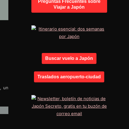
Preguntas Frecuentes sobre
Viajar a Japón
Buscar vuelo a Japón
Traslados aeropuerto-ciudad
), un