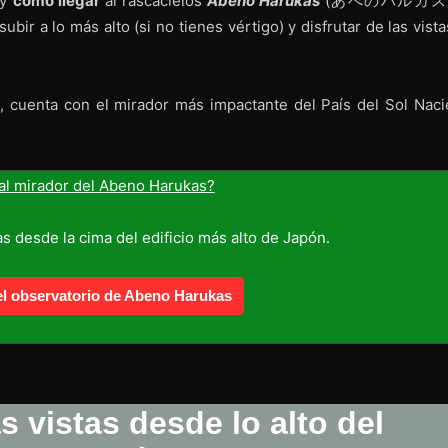
y
cómo llegar
al rascacielos
Abeno Harukas
(あべのハルカス
 subir a lo más alto (si no tienes vértigo) y disfrutar de las vist
s
, cuenta con el mirador más impactante del País del Sol Naci
 al mirador del Abeno Harukas?
s desde la cima del edificio más alto de Japón.
 observatorio de Abeno Harukas