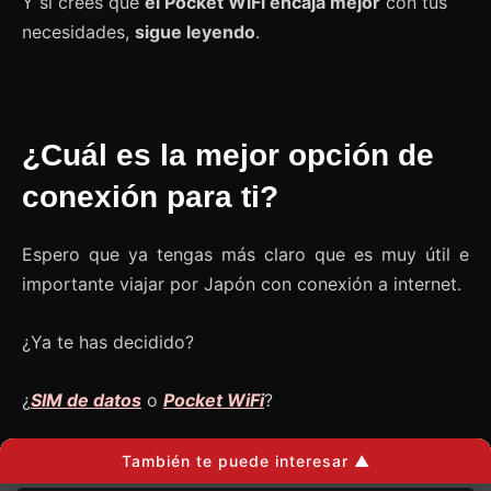
Y si crees que
el Pocket WiFi encaja mejor
con tus
necesidades,
sigue leyendo
.
¿Cuál es la mejor opción de
conexión para ti?
Espero que ya tengas más claro que es muy útil e
importante viajar por Japón con conexión a internet.
¿Ya te has decidido?
¿
SIM de datos
o
Pocket WiFi
?
Si aún no lo tienes claro, lee nuestro artículo sobre
También te puede interesar ▲
conectarte a internet en Japón
.