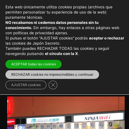
Esta web únicamente utiliza
cookies
propias (archivos que
permiten personalizar tu experiencia de uso de la web)
Viajar a Japón
Consejos de viaje
puramente técnicas.
NO recabamos ni cedemos datos personales sin tu
Pocket Wifi en Japón,
conocimiento.
Sin embargo, hay enlaces a otras páginas web
con políticas de privacidad ajenas.
dispositivo de Internet para
Si pulsas el botón "AJUSTAR cookies"
podrás
aceptar o rechazar
las
cookies
de Japón Secreto.
viajar en grupo
También puedes RECHAZAR TODAS las cookies y seguir
navegando pulsando
el círculo con la X
.
Un potente dispositivo Pocket WiFi es la solución
ACEPTAR todas las cookies
ideal para viajeros que necesitan conectarse por
trabajo o para quienes viajan en grupo
RECHAZAR cookies no imprescindibles y continuar
Cerrar el banner de cookies RGPD
AJUSTAR cookies
Imprescindibles para viajar
>
Internet en Japón