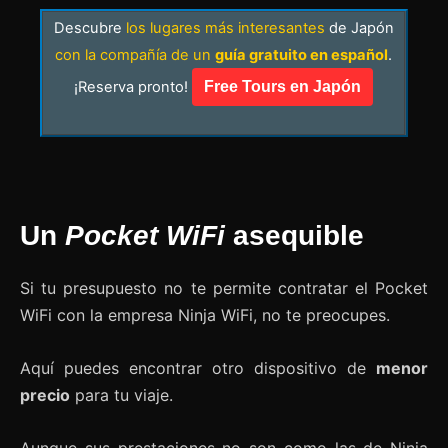
Descubre
los lugares más interesantes
de Japón
con la compañía de un
guía gratuito en español
.
¡Reserva pronto!
Free Tours en Japón
Un
Pocket WiFi
asequible
Si tu presupuesto no te permite contratar el Pocket
WiFi con la empresa Ninja WiFi, no te preocupes.
Aquí puedes encontrar otro dispositivo de
menor
precio
para tu viaje.
Aunque sus prestaciones no son como las de Ninja