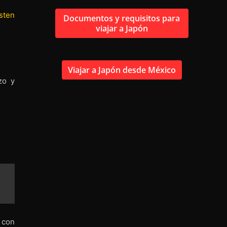
sten
Documentos y requisitos para
viajar a Japón
Viajar a Japón desde México
zo y
 con