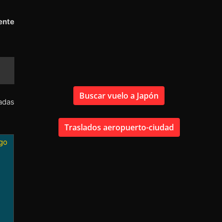
ente
Buscar vuelo a Japón
adas
Traslados aeropuerto-ciudad
go