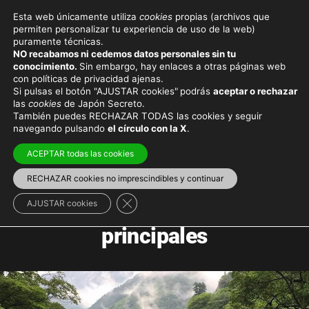
Esta web únicamente utiliza
cookies
propias (archivos que
permiten personalizar tu experiencia de uso de la web)
puramente técnicas.
NO recabamos ni cedemos datos personales sin tu
Shikoku
conocimiento.
Sin embargo, hay enlaces a otras páginas web
con políticas de privacidad ajenas.
Si pulsas el botón "AJUSTAR cookies"
podrás
aceptar o rechazar
las
cookies
de Japón Secreto.
四国
También puedes RECHAZAR TODAS las cookies y seguir
navegando pulsando
el círculo con la X
.
ACEPTAR todas las cookies
RECHAZAR cookies no imprescindibles y continuar
Cerrar el banner de cookies RGPD
La menor de las cuatro islas
AJUSTAR cookies
principales