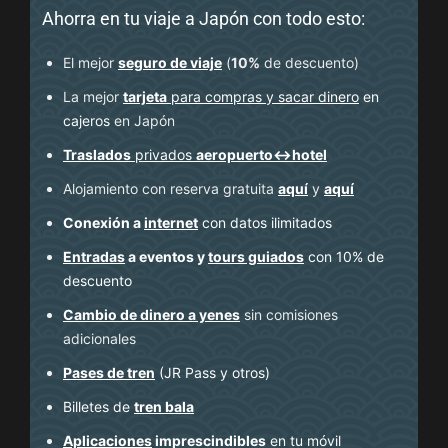
Ahorra en tu viaje a Japón con todo esto:
El mejor
seguro de viaje
(
10%
de descuento
)
La mejor
tarjeta
para compras y sacar dinero
en
cajeros
en Japón
Traslados
privados
aeropuerto↔hotel
Alojamiento con reserva gratuita
aquí
y
aquí
Conexión a
internet
con datos ilimitados
Entradas
a eventos y
tours guiados
con 10% de
descuento
Cambio de dinero a yenes
sin comisiones
adicionales
Pases de tren
(JR Pass y otros)
Billetes de
tren bala
Aplicaciones
imprescindibles
en tu móvil