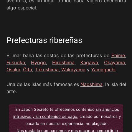
aventura, es un lugar donde cada viajero encuentra
algo especial.
Prefecturas ribereñas
El mar baña las costas de las prefecturas de
Ehime
,
Fukuoka
,
Hyōgo
,
Hiroshima
,
Kagawa
,
Okayama
,
Osaka
,
Ōita
,
Tokushima
,
Wakayama
y
Yamaguchi
.
Una de las islas más famosas es
Naoshima
, la isla del
arte.
En Japón Secreto te ofrecemos contenido
sin anuncios
intrusivos y sin contenido de pago
, creado por nosotros y
basado en nuestra experiencia, no plagiado.
Nos gusta lo que hacemos y nos encanta compartir lo