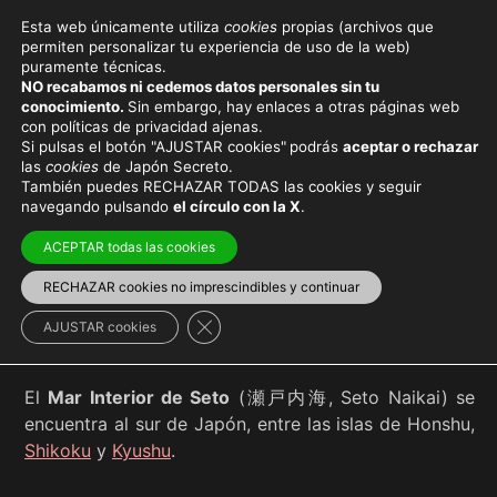
Esta web únicamente utiliza
cookies
propias (archivos que
permiten personalizar tu experiencia de uso de la web)
puramente técnicas.
MAR INTERIOR DE SETO
NO recabamos ni cedemos datos personales sin tu
conocimiento.
Sin embargo, hay enlaces a otras páginas web
con políticas de privacidad ajenas.
Si pulsas el botón "AJUSTAR cookies"
podrás
aceptar o rechazar
las
cookies
de Japón Secreto.
También puedes RECHAZAR TODAS las cookies y seguir
Viaja con el mejor seguro
y
ahorra dinero
navegando pulsando
el círculo con la X
.
ACEPTAR todas las cookies
RECHAZAR cookies no imprescindibles y continuar
Shikoku
Cerrar el banner de cookies RGPD
AJUSTAR cookies
El
Mar Interior de Seto
(瀬戸内海, Seto Naikai) se
encuentra al sur de Japón, entre las islas de Honshu,
Shikoku
y
Kyushu
.