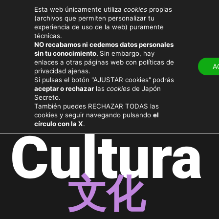
Esta web únicamente utiliza
cookies
propias
(archivos que permiten personalizar tu
experiencia de uso de la web) puramente
técnicas.
NO recabamos ni cedemos datos personales
LUGARES
ATRACT
sin tu conocimiento.
Sin embargo, hay
enlaces a otras páginas web con políticas de
A
privacidad ajenas.
Si pulsas el botón "AJUSTAR cookies"
podrás
aceptar o rechazar
las
cookies
de Japón
Secreto.
También puedes RECHAZAR TODAS las
cookies y seguir navegando pulsando
el
círculo con la X
.
Cultura
文化