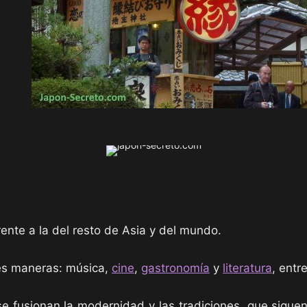
rente a la del resto de Asia y del mundo.
les maneras: música,
cine
,
gastronomía
y
literatura
, entr
e fusionan la modernidad y las tradiciones, que sigue