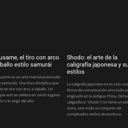
same, el tiro con arco
Shodo: el arte de la
ballo estilo samurái
caligrafía japonesa y s
estilos
usame es un arte marcial practicado
s samuráis. Una dura disciplina que
La caligrafía japonesa no es solo un
te en tiro con arco a caballo. Un
forma de comunicación sino todo u
 que aún se celebra en varios lugares
originado en la antigua China. Dicha
ón a lo largo del año.
caligrafía (o "shodo") no tiene un est
único, sino todo un conjunto de
complicados estilos de escritura.