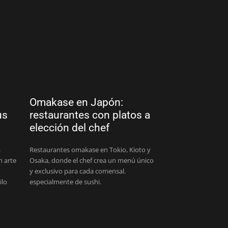
Omakase en Japón:
us
restaurantes con platos a
elección del chef
a
Restaurantes omakase en Tokio, Kioto y
n arte
Osaka, donde el chef crea un menú único
y exclusivo para cada comensal.
ilo
especialmente de sushi.