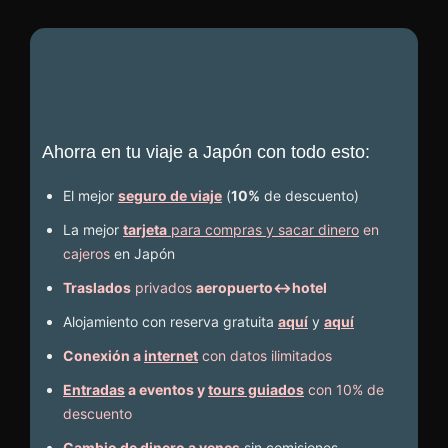
Ahorra en tu viaje a Japón con todo esto:
El mejor
seguro de viaje
(
10%
de descuento
)
La mejor
tarjeta
para compras y sacar dinero
en
cajeros
en Japón
Traslados
privados
aeropuerto↔hotel
Alojamiento con reserva gratuita
aquí
y
aquí
Conexión a
internet
con datos ilimitados
Entradas
a eventos y
tours guiados
con 10% de
descuento
Cambio de dinero a yenes
sin comisiones