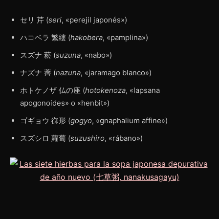
セリ 芹 (
seri
, «perejil japonés»)
ハコベラ 繁縷 (
hakobera
, «pamplina»)
スズナ 菘 (
suzuna
, «nabo»)
ナズナ 薺 (
nazuna
, «jaramago blanco»)
ホトケノザ 仏の座 (
hotokenoza
, «lapsana
apogonoides» o «henbit»)
ゴギョウ 御形 (
gogyo
, «gnaphalium affine»)
スズシロ 蘿蔔 (
suzushiro
, «rábano»)