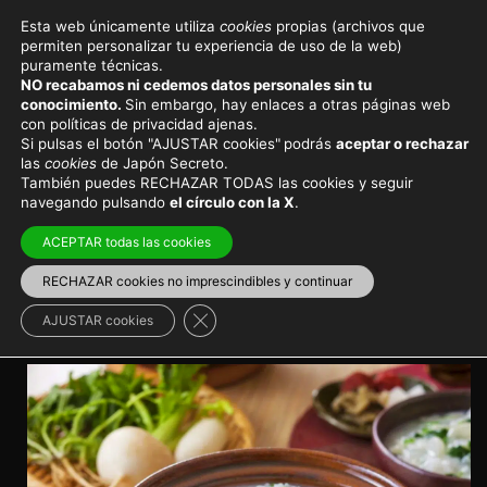
Esta web únicamente utiliza
cookies
propias (archivos que
permiten personalizar tu experiencia de uso de la web)
Cultura y sociedad
puramente técnicas.
NO recabamos ni cedemos datos personales sin tu
La sopa depurativa
conocimiento.
Sin embargo, hay enlaces a otras páginas web
con políticas de privacidad ajenas.
japonesa de las siete
Si pulsas el botón "AJUSTAR cookies"
podrás
aceptar o rechazar
las
cookies
de Japón Secreto.
hierbas
También puedes RECHAZAR TODAS las cookies y seguir
navegando pulsando
el círculo con la X
.
Una comida ritual reservada para el 7 de enero y que
ACEPTAR todas las cookies
se supone que proporciona salud y buena suerte a
quien la realiza.
RECHAZAR cookies no imprescindibles y continuar
Cerrar el banner de cookies RGPD
AJUSTAR cookies
Cultura japonesa
>
Año Nuevo en Japón
Gastronomía japonesa