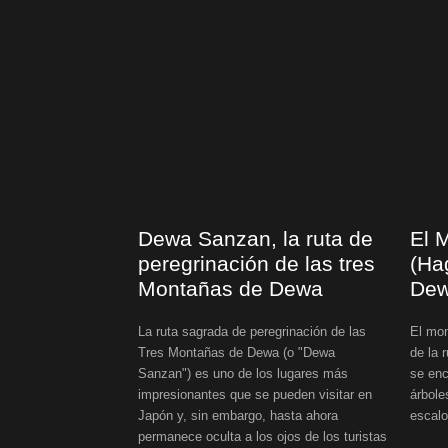
Dewa Sanzan, la ruta de
El 
peregrinación de las tres
(Ha
Montañas de Dewa
Dew
La ruta sagrada de peregrinación de las
El mon
Tres Montañas de Dewa (o "Dewa
de la 
Sanzan") es uno de los lugares más
se enc
impresionantes que se pueden visitar en
árbole
Japón y, sin embargo, hasta ahora
escalo
permanece oculta a los ojos de los turistas