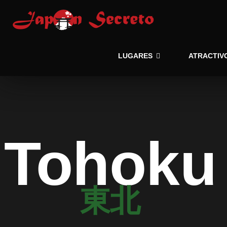
LUGARES
ATRACTIV
Tohoku
東北