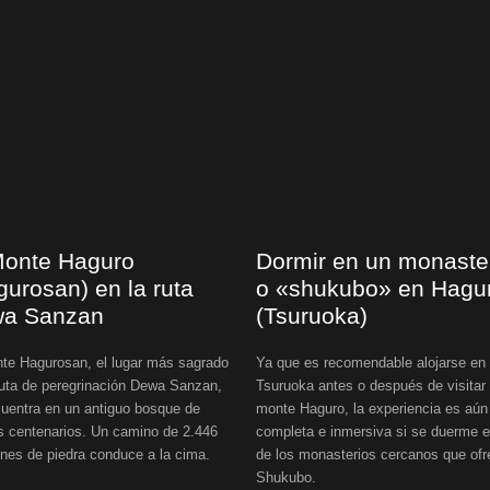
Monte Haguro
Dormir en un monaste
gurosan) en la ruta
o «shukubo» en Hagu
a Sanzan
(Tsuruoka)
te Hagurosan, el lugar más sagrado
Ya que es recomendable alojarse en
ruta de peregrinación Dewa Sanzan,
Tsuruoka antes o después de visitar 
uentra en un antiguo bosque de
monte Haguro, la experiencia es aú
s centenarios. Un camino de 2.446
completa e inmersiva si se duerme 
nes de piedra conduce a la cima.
de los monasterios cercanos que of
Shukubo.