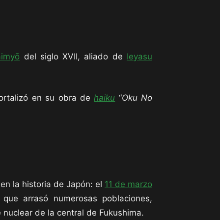
aimyō
del siglo XVII, aliado de
Ieyasu
mortalizó en su obra de
haiku
“
Oku No
n la historia de Japón: el
11 de marzo
i que arrasó numerosas poblaciones,
 nuclear de la central de Fukushima.