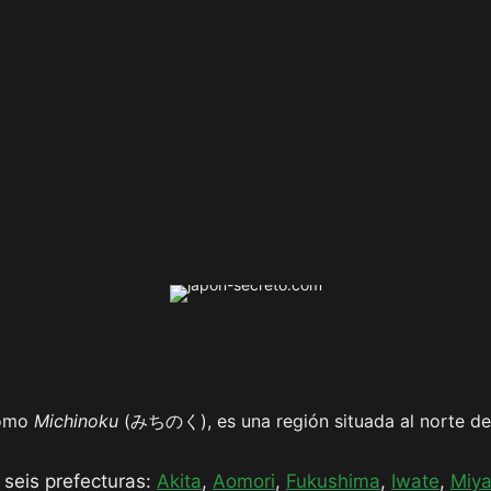
como
Michinoku
(みちのく), es una región situada al norte de H
 seis prefecturas:
Akita
,
Aomori
,
Fukushima
,
Iwate
,
Miya