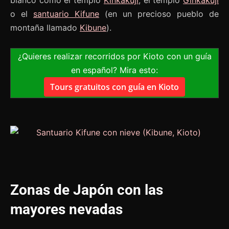
blanco como el templo
Kinkakuji
, el templo
Ginkakuji
o el
santuario Kifune
(en un precioso pueblo de
montaña llamado
Kibune
).
¿Quieres realizar recorridos por Kioto con un guía
en español? Mira esto:
Tours gratuitos con guía en Kioto
Zonas de Japón con las
mayores nevadas