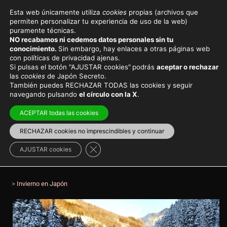
Esta web únicamente utiliza
cookies
propias (archivos que
permiten personalizar tu experiencia de uso de la web)
Viajar a Japón
Lugares secretos
puramente técnicas.
NO recabamos ni cedemos datos personales sin tu
Nieve en Japón, fechas y
conocimiento.
Sin embargo, hay enlaces a otras páginas web
con políticas de privacidad ajenas.
lugares para disfrutar del
Si pulsas el botón "AJUSTAR cookies"
podrás
aceptar o rechazar
las
cookies
de Japón Secreto.
invierno nipón
También puedes RECHAZAR TODAS las cookies y seguir
navegando pulsando
el círculo con la X
.
Gracias a las inmensas nevadas en Japón, hay
ACEPTAR todas las cookies
numerosos lugares para disfrutar de la nieve en
todas sus posibilidades
RECHAZAR cookies no imprescindibles y continuar
Cerrar el banner de cookies RGPD
AJUSTAR cookies
Lugares ocultos de Japón
Japón mes a mes
>
Invierno en Japón