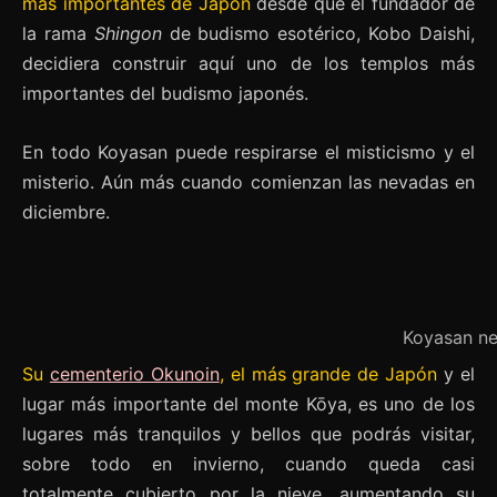
más importantes de Japón
desde que el fundador de
la rama
Shingon
de budismo esotérico, Kobo Daishi,
decidiera construir aquí uno de los templos más
importantes del budismo japonés.
En todo Koyasan puede respirarse el misticismo y el
misterio. Aún más cuando comienzan las nevadas en
diciembre.
Koyasan n
Su
cementerio Okunoin
, el más grande de Japón
y el
lugar más importante del monte Kōya, es uno de los
lugares más tranquilos y bellos que podrás visitar,
sobre todo en invierno, cuando queda casi
totalmente cubierto por la nieve, aumentando su