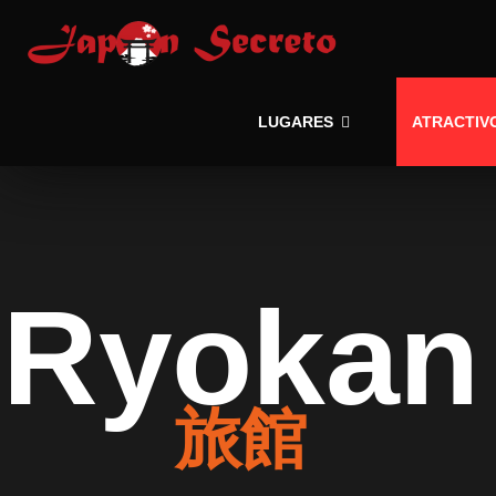
LUGARES
ATRACTIV
Ryokan
旅館