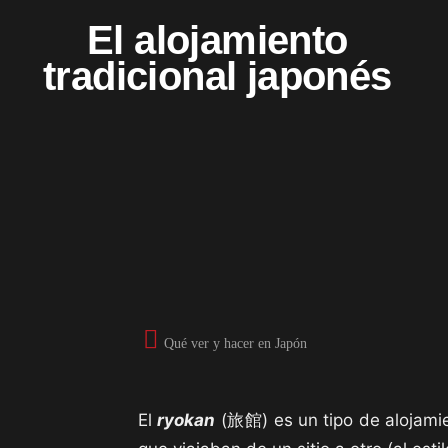
El alojamiento
tradicional japonés
Qué ver y hacer en Japón
El
ryokan
(旅館) es un tipo de alojamie