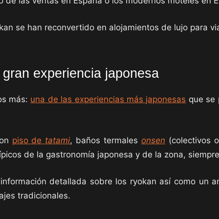
tilo de las ventas en España o los modernos moteles en 
an se han reconvertido en alojamientos de lujo para vi
 gran experiencia japonesa
hos más:
una de las experiencias más japonesas
que se p
con
piso de
tatami
, baños termales
onsen
(colectivos o
ípicos de la gastronomía japonesa y de la zona, siemp
 información detallada sobre los ryokan así como un am
jes tradicionales.