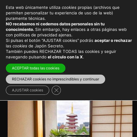
Esta web únicamente utiliza
cookies
propias (archivos que
permiten personalizar tu experiencia de uso de la web)
Viajar a Japón
Destinos principales
puramente técnicas.
NO recabamos ni cedemos datos personales sin tu
Ryokan en Tokio, dormir en
conocimiento.
Sin embargo, hay enlaces a otras páginas web
con políticas de privacidad ajenas.
los mejores alojamientos
Si pulsas el botón "AJUSTAR cookies"
podrás
aceptar o rechazar
las
cookies
de Japón Secreto.
tradicionales
También puedes RECHAZAR TODAS las cookies y seguir
navegando pulsando
el círculo con la X
.
Alojamientos tradicionales japoneses en una de las
ACEPTAR todas las cookies
ciudades más modernas y futuristas del mundo
RECHAZAR cookies no imprescindibles y continuar
Región de Kantō
>
Tokio
Japón de lujo
>
Ryokan
Cerrar el banner de cookies RGPD
AJUSTAR cookies