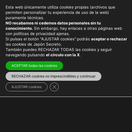
Esta web únicamente utiliza
cookies
propias (archivos que
permiten personalizar tu experiencia de uso de la web)
puramente técnicas.
YAMANOTE
NO recabamos ni cedemos datos personales sin tu
conocimiento.
Sin embargo, hay enlaces a otras páginas web
con políticas de privacidad ajenas.
Si pulsas el botón "AJUSTAR cookies"
podrás
aceptar o rechazar
las
cookies
de Japón Secreto.
También puedes RECHAZAR TODAS las cookies y seguir
Viaja con el mejor seguro
y
ahorra dinero
navegando pulsando
el círculo con la X
.
ACEPTAR todas las cookies
RECHAZAR cookies no imprescindibles y continuar
Región de Kantō
>
Tokio
Cerrar el banner de cookies RGPD
AJUSTAR cookies