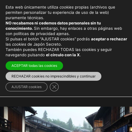
Esta web únicamente utiliza
cookies
propias (archivos que
permiten personalizar tu experiencia de uso de la web)
puramente técnicas.
NO recabamos ni cedemos datos personales sin tu
conocimiento.
Sin embargo, hay enlaces a otras páginas web
Japón rural
con políticas de privacidad ajenas.
Si pulsas el botón "AJUSTAR cookies"
podrás
aceptar o rechazar
las
cookies
de Japón Secreto.
También puedes RECHAZAR TODAS las cookies y seguir
日本の田舎
navegando pulsando
el círculo con la X
.
ACEPTAR todas las cookies
Lejos de las grandes
RECHAZAR cookies no imprescindibles y continuar
ciudades y el turismo de
Cerrar el banner de cookies RGPD
AJUSTAR cookies
masas