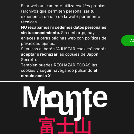
Esta web únicamente utiliza
cookies
propias
(archivos que permiten personalizar tu
experiencia de uso de la web) puramente
técnicas.
NO recabamos ni cedemos datos personales
sin tu conocimiento.
Sin embargo, hay
LUGARES
ATRACTIV
enlaces a otras páginas web con políticas de
A
privacidad ajenas.
Si pulsas el botón "AJUSTAR cookies"
podrás
aceptar o rechazar
las
cookies
de Japón
Secreto.
También puedes RECHAZAR TODAS las
cookies y seguir navegando pulsando
el
círculo con la X
.
Monte
Fuji
富士山