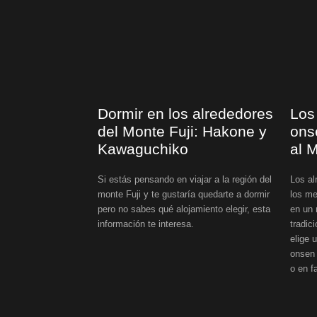
Dormir en los alrededores
Los
del Monte Fuji: Hakone y
ons
Kawaguchiko
al 
Si estás pensando en viajar a la región del
Los al
monte Fuji y te gustaría quedarte a dormir
los me
pero no sabes qué alojamiento elegir, esta
en un 
información te interesa.
tradic
elige 
onsen 
o en 