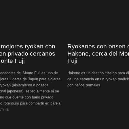
 mejores ryokan con
Ryokanes con onsen 
en privado cercanos
Hakone, cerca del Mo
Monte Fuji
Fuji
rededores del Monte Fuji es uno de
Hakone es un destino clásico para di
jores lugares de Japón para alojarse
de una estancia en un ryokan tradici
ryokan (alojamiento o posada
con baños termales
ional japonesa), especialmente si se
uno que cuente con baño privado
o rotenburo para compartir en pareja
familia.