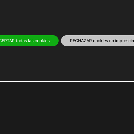
OS
12 MESES
PLANIFICA
TOURS Y 
CEPTAR todas las cookies
RECHAZAR cookies no imprescind