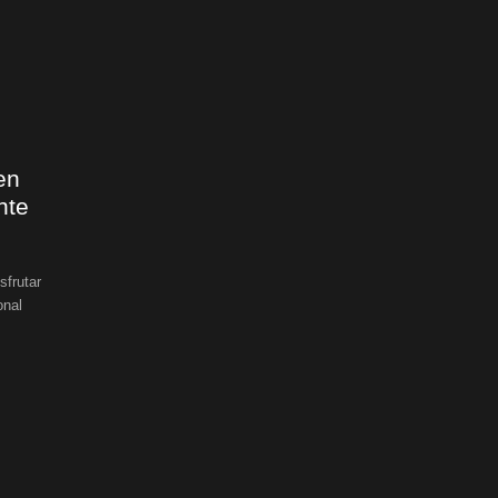
en
nte
sfrutar
onal