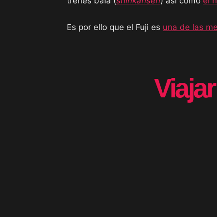
trenes bala (
shinkansen
) así como
el 
Es por ello que el Fuji es
una de las me
Viaja