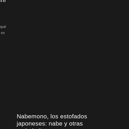
 qué
 es
,
Nabemono, los estofados
japoneses: nabe y otras