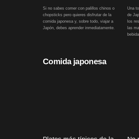
Si no sabes comer con palillos chinos o
Una to
chopsticks pero quieres disfrutar de la
de Jap
comida japonesa y, sobre todo, viajar a
los re
Japón, debes aprender inmediatamente.
las ma
bebida
Comida japonesa
Platos más típicos de la
No 