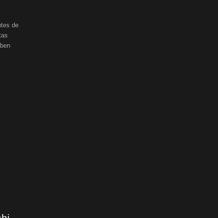
ntes de
tas
aben
hi