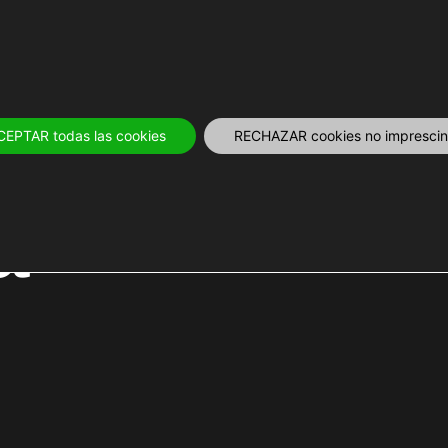
OS
12 MESES
PLANIFICA
TOURS Y 
CEPTAR todas las cookies
RECHAZAR cookies no imprescind
a