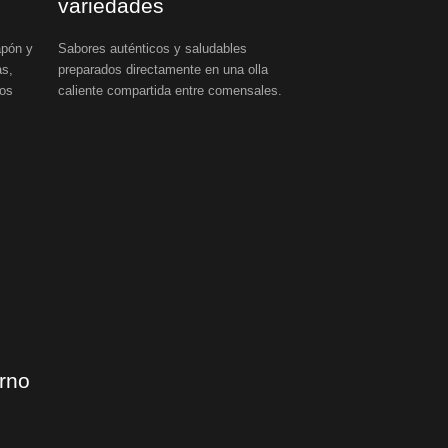
variedades
apón y
Sabores auténticos y saludables
as,
preparados directamente en una olla
mos
caliente compartida entre comensales.
erno