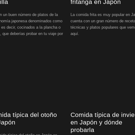
illa
fritanga en Japón
n un buen número de platos de la
La comida frita es muy popular en J
onomía japonesa denominados como
cuenta con un gran número de recet
, es decir, cocinados a la plancha o
técnicas y platos populares que ve
la, que deberías probar en tu viaje por
aquí.
.
ida típica del otoño
Comida típica de invi
Japón
en Japón y dónde
probarla