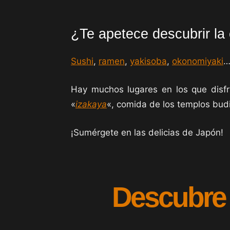
¿Te apetece descubrir la
Sushi
,
ramen
,
yakisoba
,
okonomiyaki
…
Hay muchos lugares en los que disfru
«
izakaya
«, comida de los templos budi
¡Sumérgete en las delicias de Japón!
Descubre 