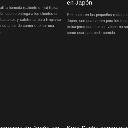
en Japón
allita húmeda (caliente o fría) típica
ón que se entrega a los clientes en
Presentes en los pequeños restaura
staurantes y cafeterías para limpiarse
Japón, son una barrera para los turis
nos antes de comer o tomar una
extranjeros que muchas veces no s
.
cómo usar para pedir comida.
regreses de Japón sin
Kura Sushi: comer sus