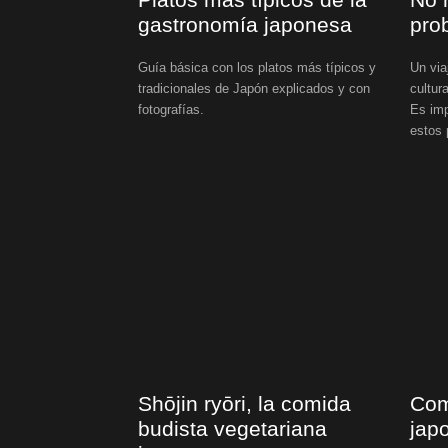
gastronomía japonesa
pro
Guía básica con los platos más típicos y
Un via
tradicionales de Japón explicados y con
cultur
fotografías.
Es imp
estos 
Shōjin ryōri, la comida
Com
budista vegetariana
jap