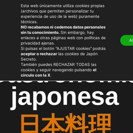
Esta web únicamente utiliza
cookies
propias
(archivos que permiten personalizar tu
experiencia de uso de la web) puramente
técnicas.
NO recabamos ni cedemos datos personales
sin tu conocimiento.
Sin embargo, hay
LUGARES
ATRACTIV
enlaces a otras páginas web con políticas de
A
privacidad ajenas.
Si pulsas el botón "AJUSTAR cookies"
podrás
aceptar o rechazar
las
cookies
de Japón
Secreto.
Gastronomí
También puedes RECHAZAR TODAS las
cookies y seguir navegando pulsando
el
círculo con la X
.
japonesa
日本料理