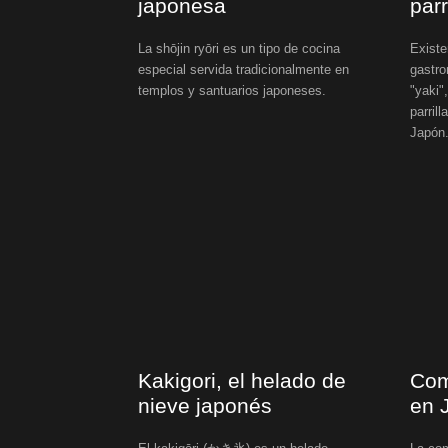
japonesa
parr
La shōjin ryōri es un tipo de cocina
Existe
especial servida tradicionalmente en
gastr
templos y santuarios japoneses.
"yaki"
parril
Japón
Kakigori, el helado de
Com
nieve japonés
en 