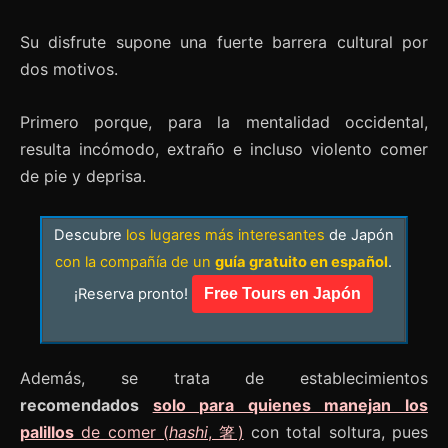
Su disfrute supone una fuerte barrera cultural por
dos motivos.
Primero porque, para la mentalidad occidental,
resulta incómodo, extraño e incluso violento comer
de pie y deprisa.
Descubre
los lugares más interesantes
de Japón
con la compañía de un
guía gratuito en español
.
¡Reserva pronto!
Free Tours en Japón
Además, se trata de establecimientos
recomendados
solo para quienes manejan los
palillos
de comer (
hashi
, 箸)
con total soltura, pues