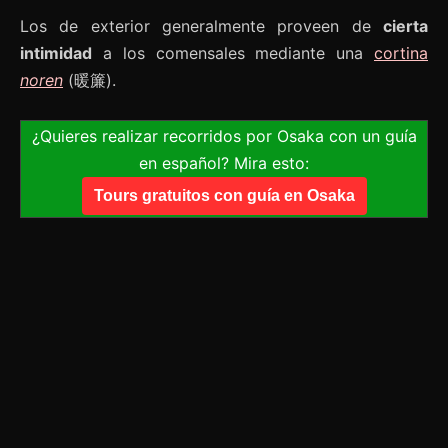
Los de exterior generalmente proveen de
cierta
intimidad
a los comensales mediante una
cortina
noren
(暖簾).
¿Quieres realizar recorridos por Osaka con un guía
en español? Mira esto:
Tours gratuitos con guía en Osaka