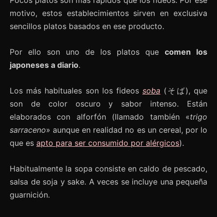
Pocos platos son más rápidos que los fideos. Por ese
motivo, estos establecimientos sirven en exclusiva
sencillos platos basados en ese producto.
Por ello son uno de los platos que
comen los
japoneses a diario
.
Los más habituales son los fideos
soba
(そば), que
son de color oscuro y sabor intenso. Están
elaborados con alforfón (llamado también «
trigo
sarraceno
» aunque en realidad no es un cereal, por lo
que es
apto para ser consumido por alérgicos
).
Habitualmente la sopa consiste en caldo de pescado,
salsa de soja y sake. A veces se incluye una pequeña
guarnición.