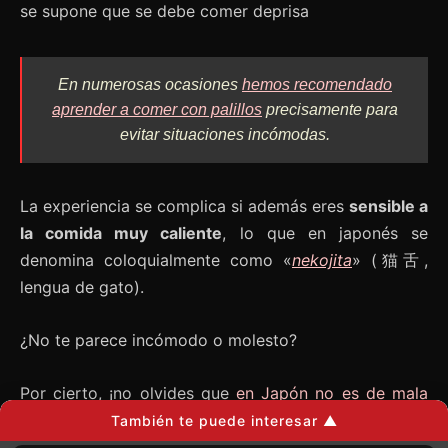
se supone que se debe comer deprisa
En numerosas ocasiones
hemos recomendado
aprender a comer con palillos
precisamente para
evitar situaciones incómodas.
La experiencia se complica si además eres
sensible a
la comida muy caliente
, lo que en japonés se
denomina coloquialmente como «
nekojita
» (猫舌,
lengua de gato).
¿No te parece incómodo o molesto?
Por cierto, ¡no olvides que
en Japón no es de mala
educación sorber los fideos de manera ruidosa
!
También te puede interesar ▲