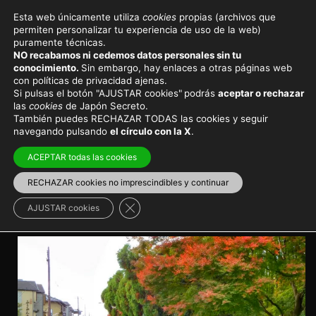
Esta web únicamente utiliza
cookies
propias (archivos que
permiten personalizar tu experiencia de uso de la web)
Viajar a Japón
Destinos principales
puramente técnicas.
NO recabamos ni cedemos datos personales sin tu
Kinukake No Michi, sendero
conocimiento.
Sin embargo, hay enlaces a otras páginas web
con políticas de privacidad ajenas.
pintoresco al norte de Kioto
Si pulsas el botón "AJUSTAR cookies"
podrás
aceptar o rechazar
las
cookies
de Japón Secreto.
También puedes RECHAZAR TODAS las cookies y seguir
Un paseo a pie visitando tres templos Patrimonio de
navegando pulsando
el círculo con la X
.
la Humanidad en Kioto
ACEPTAR todas las cookies
Región de Kansai
>
Kioto
Recorridos urbanos
RECHAZAR cookies no imprescindibles y continuar
Cerrar el banner de cookies RGPD
AJUSTAR cookies
>
Norte de Kioto