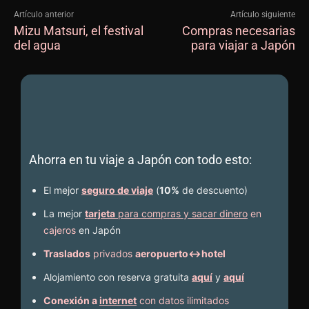
Artículo anterior
Artículo siguiente
Mizu Matsuri, el festival
Compras necesarias
del agua
para viajar a Japón
Ahorra en tu viaje a Japón con todo esto:
El mejor
seguro de viaje
(
10%
de descuento
)
La mejor
tarjeta
para compras y sacar dinero
en
cajeros
en Japón
Traslados
privados
aeropuerto↔hotel
Alojamiento con reserva gratuita
aquí
y
aquí
Conexión a
internet
con datos ilimitados