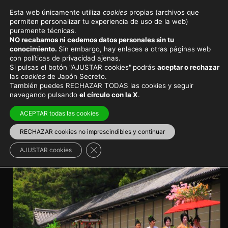
Esta web únicamente utiliza
cookies
propias (archivos que
permiten personalizar tu experiencia de uso de la web)
Viajar a Japón
Consejos de viaje
puramente técnicas.
NO recabamos ni cedemos datos personales sin tu
Festivales y eventos en
conocimiento.
Sin embargo, hay enlaces a otras páginas web
con políticas de privacidad ajenas.
Japón en mayo
Si pulsas el botón "AJUSTAR cookies"
podrás
aceptar o rechazar
las
cookies
de Japón Secreto.
También puedes RECHAZAR TODAS las cookies y seguir
Festivales de geishas, el Día de los Niños, eventos
navegando pulsando
el círculo con la X
.
culturales... hay mucho por ver y disfrutar en mayo en
Japón
ACEPTAR todas las cookies
RECHAZAR cookies no imprescindibles y continuar
Japón en primavera
>
Mayo en Japón
Cerrar el banner de cookies RGPD
AJUSTAR cookies