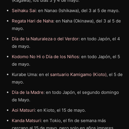
(Kagawa), los días 3 y 4 de mayo.
Seihaku Sai
: en Nanao (Ishikawa), del 3 al 5 de mayo.
Regata Hari de Naha
: en Naha (Okinawa), del 3 al 5 de
mayo.
Día de la Naturaleza o del Verdor
: en todo Japón, el 4
de mayo.
Kodomo No Hi o Día de los Niños
: en todo Japón, el 5
de mayo.
Kurabe Uma: en el
santuario Kamigamo (Kioto)
, el 5 de
mayo.
Día de la Madre
: en todo Japón, el segundo domingo
de Mayo.
Aoi Matsuri
: en Kioto, el 15 de mayo.
Kanda Matsuri
: en Tokio, el fin de semana más
cercano al 15 de mayo, pero solo en años impares.