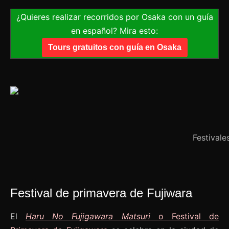
¿Quieres realizar recorridos por Osaka con un guía
en español? Mira esto:
Tours gratuitos con guía en Osaka
Festival
Festival de primavera de Fujiwara
El
Haru No Fujigawara Matsuri
o Festival de