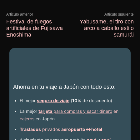
Artículo anterior
Artículo siguiente
Festival de fuegos
Yabusame, el tiro con
artificiales de Fujisawa
arco a caballo estilo
Enoshima
samurái
Ahorra en tu viaje a Japón con todo esto:
El mejor
seguro de viaje
(
10%
de descuento
)
La mejor
tarjeta
para compras y sacar dinero
en
cajeros
en Japón
Traslados
privados
aeropuerto↔hotel
Alojamiento con reserva gratuita
aquí
y
aquí