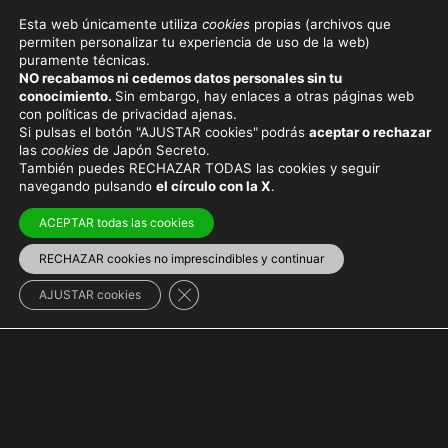
Esta web únicamente utiliza
cookies
propias (archivos que
permiten personalizar tu experiencia de uso de la web)
puramente técnicas.
SHINBASHI
NO recabamos ni cedemos datos personales sin tu
conocimiento.
Sin embargo, hay enlaces a otras páginas web
con políticas de privacidad ajenas.
Si pulsas el botón "AJUSTAR cookies"
podrás
aceptar o rechazar
las
cookies
de Japón Secreto.
También puedes RECHAZAR TODAS las cookies y seguir
Viaja con el mejor seguro
y
ahorra dinero
navegando pulsando
el círculo con la X
.
ACEPTAR todas las cookies
RECHAZAR cookies no imprescindibles y continuar
Región de Kantō
>
Tokio
Cerrar el banner de cookies RGPD
AJUSTAR cookies