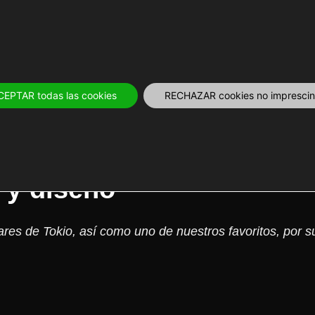
OS
12 MESES
PLANIFICA
TOURS Y 
CEPTAR todas las cookies
RECHAZAR cookies no imprescind
ión sobre un alojamiento
 y diseño
res de Tokio, así como uno de nuestros favoritos, por s