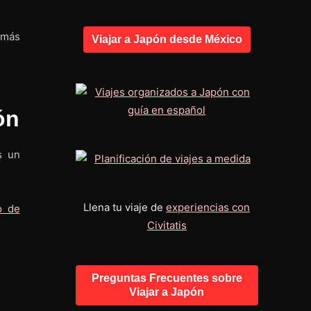
 más
Viajar a Japón desde México
ón
s un
Llena tu viaje de
experiencias con
o de
Civitatis
Preguntas Frecuentes sobre
Viajar a Japón