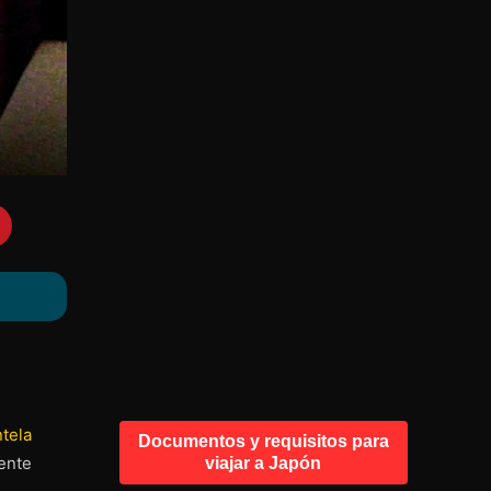
tela
Documentos y requisitos para
ente
viajar a Japón