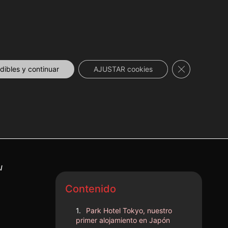
DESCUENTOS
NOVEDADES
📞 CONTACTO
Cerrar el ban
ibles y continuar
AJUSTAR cookies
u
Contenido
Park Hotel Tokyo, nuestro
primer alojamiento en Japón