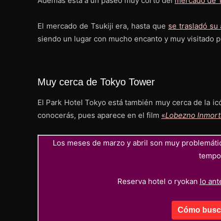
Además está a un paseo muy corto del
mercado de T
El mercado de Tsukiji era, hasta que
se trasladó su
siendo un lugar con mucho encanto y muy visitado p
Muy cerca de Tokyo Tower
El Park Hotel Tokyo está también muy cerca de la i
conocerás, pues aparece en el film
«
Lobezno Inmort
Los meses de marzo y abril son muy problemáti
tempor
Reserva hotel o ryokan
lo ant
Cómo busca