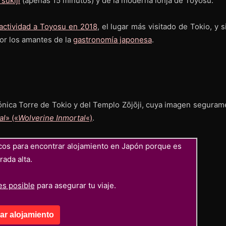
sukiji
(apenas 15 minutos) y de la moderna lonja de Toyosu.
 actividad a Toyosu en 2018
, el lugar más visitado de Tokio, y 
or los amantes de la
gastronomía japonesa
.
cónica Torre de Tokio y del Templo Zōjōji, cuya imagen seguram
al
» («
Wolverine Inmortal
«)
.
cos para encontrar alojamiento en Japón porque es
ada alta.
es posible
para asegurar tu viaje.
r alojamiento