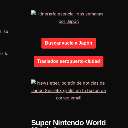
s su
Buscar vuelo a Japón
e la
Traslados aeropuerto-ciudad
Super Nintendo World