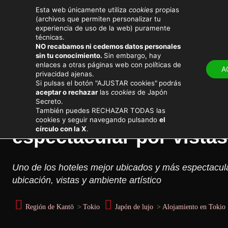
Esta web únicamente utiliza
cookies
propias
(archivos que permiten personalizar tu
experiencia de uso de la web) puramente
técnicas.
NO recabamos ni cedemos datos personales
sin tu conocimiento.
Sin embargo, hay
LUGARES
ATRACTIV
enlaces a otras páginas web con políticas de
A
privacidad ajenas.
Viajar a Japón
Destinos principales
Si pulsas el botón "AJUSTAR cookies"
podrás
aceptar o rechazar
las
cookies
de Japón
Secreto.
Park Hotel Tokyo, opin
También puedes RECHAZAR TODAS las
cookies y seguir navegando pulsando
el
círculo con la X
.
espectacular por vistas
Uno de los hoteles mejor ubicados y más espectacula
ubicación, vistas y ambiente artístico
Región de Kantō
>
Tokio
Japón de lujo
>
Alojamiento en Tokio