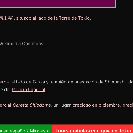
 Wikimedia Commons
erca: al lado de Ginza y también de la estación de Shinbashi, d
ie del
Palacio Imperial
.
ercial
Caretta Shiodome
, un lugar
precioso en diciembre, graci
a en español? Mira esto:
Tours gratuitos con guía en Tokio