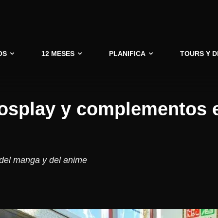
OS
12 MESES
PLANIFICA
TOURS Y 
cosplay y complementos 
 del manga y del anime