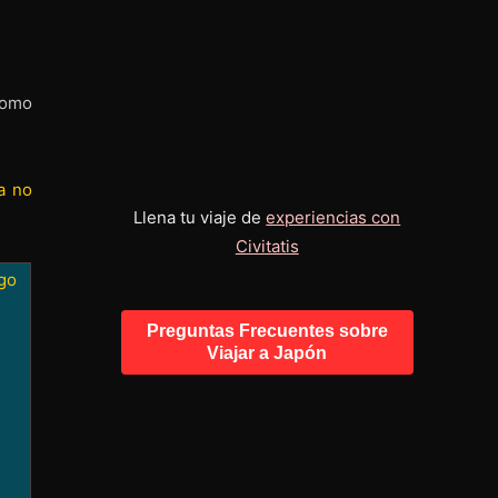
como
a no
Llena tu viaje de
experiencias con
Civitatis
go
Preguntas Frecuentes sobre
Viajar a Japón