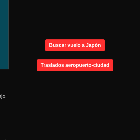
Buscar vuelo a Japón
Traslados aeropuerto-ciudad
jo.