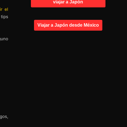
viajar a Japón
r el
tips
Viajar a Japón desde México
guno
gos,