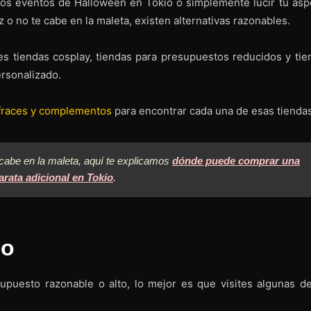
e los eventos de Halloween en Tokio o simplemente lucir tu asp
z o no te cabe en la maleta, existen alternativas razonables.
res tiendas cosplay, tiendas para presupuestos reducidos y tie
ersonalizado.
sfraces y complementos
para encontrar cada una de esas tiendas
 cabe en la maleta, aquí te explicamos
dónde puede comprar una
arata adicional en Tokio
.
io
puesto razonable o alto, lo mejor es que visites algunas de