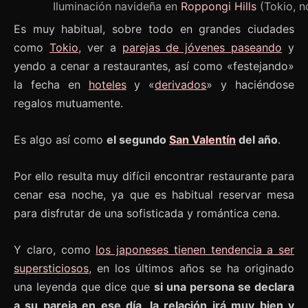
Iluminación navideña en
Roppongi Hills
(Tokio, n
Es muy habitual, sobre todo en grandes ciudades
como
Tokio
, ver a
parejas de jóvenes paseando
y
yendo a cenar a restaurantes, así como «festejando»
la fecha en
hoteles
y «
derivados
» y haciéndose
regalos mutuamente.
Es algo así como
el segundo
San Valentín
del año
.
Por ello resulta muy difícil encontrar restaurante para
cenar esa noche, ya que es habitual reservar mesa
para disfrutar de una sofisticada y romántica cena.
Y claro, como
los japoneses tienen tendencia a ser
supersticiosos
, en los últimos años se ha originado
una leyenda que dice que
si una persona se declara
a su pareja en ese día, la relación irá muy bien y