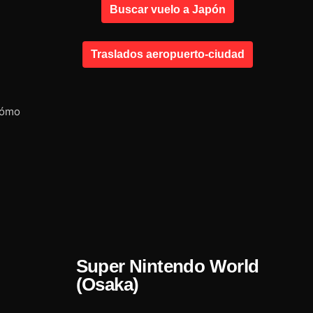
Buscar vuelo a Japón
Traslados aeropuerto-ciudad
cómo
Super Nintendo World
(Osaka)