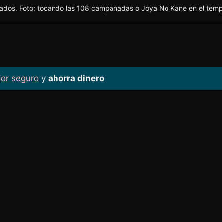
jor seguro
y
ahorra dinero