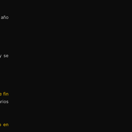
 año
y se
 fin
rios
o en