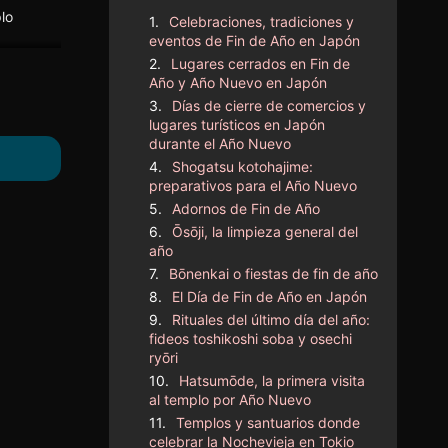
Celebraciones, tradiciones y
eventos de Fin de Año en Japón
Lugares cerrados en Fin de
Año y Año Nuevo en Japón
Días de cierre de comercios y
lugares turísticos en Japón
durante el Año Nuevo
Shogatsu kotohajime:
preparativos para el Año Nuevo
Adornos de Fin de Año
Ōsōji, la limpieza general del
año
Bōnenkai o fiestas de fin de año
El Día de Fin de Año en Japón
Rituales del último día del año:
fideos toshikoshi soba y osechi
ryōri
Hatsumōde, la primera visita
al templo por Año Nuevo
Templos y santuarios donde
celebrar la Nochevieja en Tokio