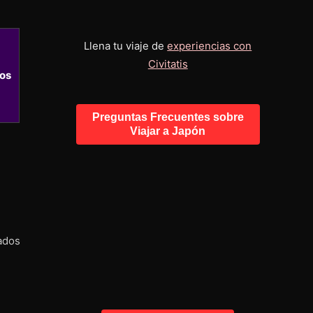
Llena tu viaje de
experiencias con
Civitatis
los
Preguntas Frecuentes sobre
Viajar a Japón
ados