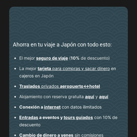
Ahorra en tu viaje a Japón con todo esto:
El mejor
seguro de viaje
(
10%
de descuento
)
La mejor
tarjeta
para compras y sacar dinero
en
cajeros
en Japón
Traslados
privados
aeropuerto↔hotel
Alojamiento con reserva gratuita
aquí
y
aquí
Conexión a
internet
con datos ilimitados
Entradas
a eventos y
tours guiados
con 10% de
descuento
Cambio de dinero a yenes
sin comisiones