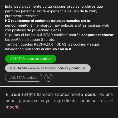
Esta web únicamente utiliza
cookies
propias (archivos que
permiten personalizar tu experiencia de uso de la web)
puramente técnicas.
OZŌNI
NO recabamos ni cedemos datos personales sin tu
conocimiento.
Sin embargo, hay enlaces a otras páginas web
con políticas de privacidad ajenas.
Si pulsas el botón "AJUSTAR cookies"
podrás
aceptar o rechazar
las
cookies
de Japón Secreto.
También puedes RECHAZAR TODAS las cookies y seguir
Viaja con el mejor seguro
y
ahorra dinero
navegando pulsando
el círculo con la X
.
ACEPTAR todas las cookies
RECHAZAR cookies no imprescindibles y continuar
Gastronomía japonesa
Cerrar el banner de cookies RGPD
AJUSTAR cookies
El
zōni
(雑煮) llamado habitualmente
ozōni
, es una
sopa japonesa cuyo ingrediente principal es el
mochi
.