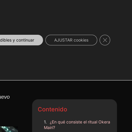
DESCUENTOS
NOVEDADES
📞 CONTACTO
Cerrar el ban
ibles y continuar
AJUSTAR cookies
Nuevo
Contenido
¿En qué consiste el ritual Okera
Mairi?