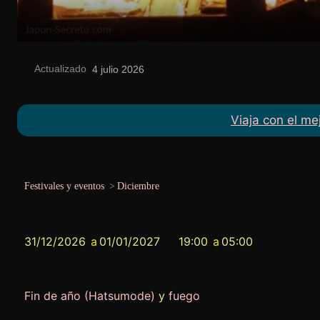
Actualizado
el
4 julio 2026
Viaja con el me
Festivales y eventos
>
Diciembre
31/12/2026
a
01/01/2027
19:00
a
05:00
Fin de año (Hatsumode)
y
fuego