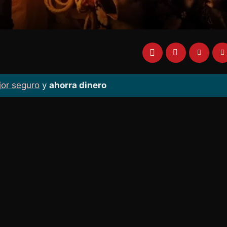
jor seguro
y
ahorra dinero