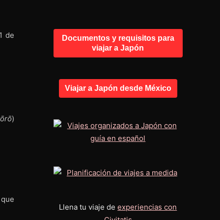
1 de
Documentos y requisitos para
viajar a Japón
Viajar a Japón desde México
tōrō
)
 que
Llena tu viaje de
experiencias con
Civitatis