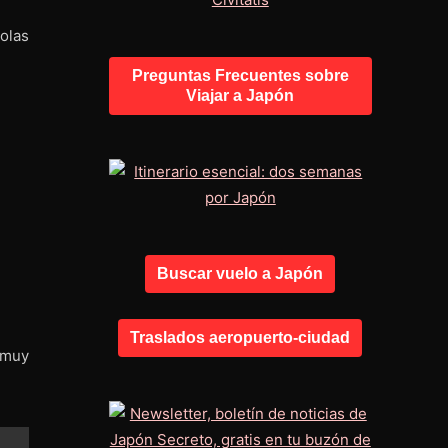
olas
Preguntas Frecuentes sobre
Viajar a Japón
Buscar vuelo a Japón
Traslados aeropuerto-ciudad
 muy