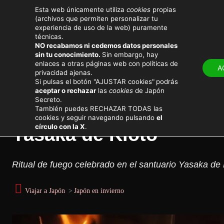
Esta web únicamente utiliza
cookies
propias
(archivos que permiten personalizar tu
experiencia de uso de la web) puramente
técnicas.
NO recabamos ni cedemos datos personales
sin tu conocimiento.
Sin embargo, hay
LUGARES
ATRACTIV
enlaces a otras páginas web con políticas de
A
privacidad ajenas.
Eventos y festivales en Japón
Si pulsas el botón "AJUSTAR cookies"
podrás
aceptar o rechazar
las
cookies
de Japón
Secreto.
Okera Mairi, ritual de 
También puedes RECHAZAR TODAS las
cookies y seguir navegando pulsando
el
círculo con la X
.
Yasaka de Kioto
Ritual de fuego celebrado en el santuario Yasaka de 
Viajar a Japón
>
Japón en invierno