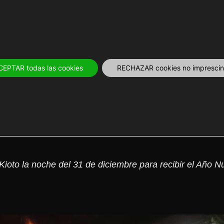
OS
12 MESES
PLANIFICA
TOURS Y 
CEPTAR todas las cookies
RECHAZAR cookies no imprescind
Fin de Año en el santuario
Kioto la noche del 31 de diciembre para recibir el Año 