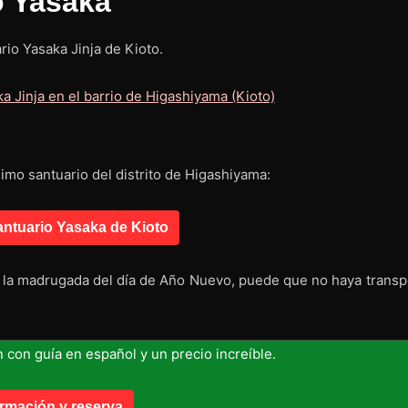
o Yasaka
rio Yasaka Jinja de Kioto.
mo santuario del distrito de Higashiyama:
antuario Yasaka de Kioto
a la madrugada del día de Año Nuevo, puede que no haya transp
n con guía en español y un precio increíble.
ormación y reserva