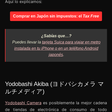
Aquí lo explicamos:
Comprar en Japón sin impuestos: el
Tax Free
¿Sabías que…?
Puedes llevar la
tarjeta Suica para viajar en metro
instalada en tu iPhone o en un teléfono Android
japonés
.
Yodobashi Akiba (ヨドバシカメラ マ
ルチメディア)
Yodobashi Camera
es posiblemente la mejor cadena
de tiendas de electrónica de consumo de todo