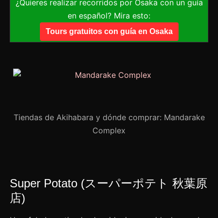
¿Quieres realizar recorridos por Osaka con un guía
en español? Mira esto:
Tours gratuitos con guía en Osaka
Tiendas de Akihabara y dónde comprar: Mandarake
Complex
Super Potato (スーパーポテト 秋葉原
店)