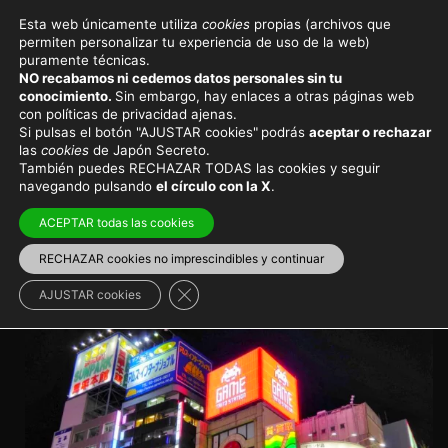
Esta web únicamente utiliza
cookies
propias (archivos que
permiten personalizar tu experiencia de uso de la web)
Viajar a Japón
Lugares secretos
puramente técnicas.
NO recabamos ni cedemos datos personales sin tu
De tiendas por Akihabara:
conocimiento.
Sin embargo, hay enlaces a otras páginas web
con políticas de privacidad ajenas.
electrónica, manga, anime y
Si pulsas el botón "AJUSTAR cookies"
podrás
aceptar o rechazar
las
cookies
de Japón Secreto.
más
También puedes RECHAZAR TODAS las cookies y seguir
navegando pulsando
el círculo con la X
.
Un paraíso de las compras para otakus, frikis, gamers
ACEPTAR todas las cookies
y demás fauna
RECHAZAR cookies no imprescindibles y continuar
Tokio
>
Akihabara
Turismo otaku
>
Compras
Cerrar el banner de cookies RGPD
AJUSTAR cookies