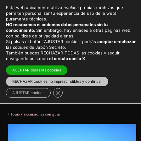
Esta web únicamente utiliza
cookies
propias (archivos que
permiten personalizar tu experiencia de uso de la web)
Viajar a Japón
Destinos principales
puramente técnicas.
NO recabamos ni cedemos datos personales sin tu
Tours y guías en español en
conocimiento.
Sin embargo, hay enlaces a otras páginas web
con políticas de privacidad ajenas.
Tokio, personalizados y en
Si pulsas el botón "AJUSTAR cookies"
podrás
aceptar o rechazar
las
cookies
de Japón Secreto.
grupo
También puedes RECHAZAR TODAS las cookies y seguir
navegando pulsando
el círculo con la X
.
Recorre Tokio sin perderte nada y aprovechando tu
ACEPTAR todas las cookies
tiempo con la compañía de un guía profesional privado
o en grupo, e incluso en español.
RECHAZAR cookies no imprescindibles y continuar
Cerrar el banner de cookies RGPD
AJUSTAR cookies
Región de Kantō
>
Tokio
Viajar a Japón
>
Tours y excursiones con guía