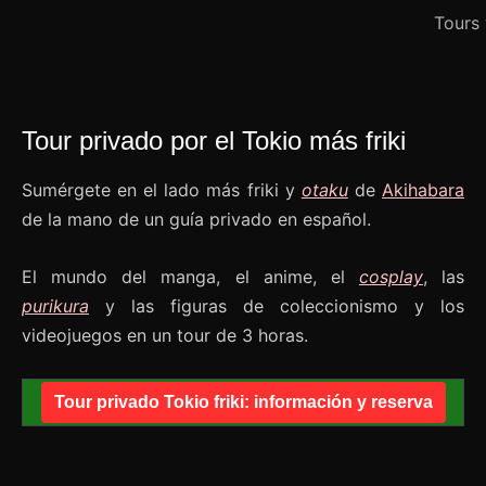
Tours 
Tour privado por el Tokio más friki
Sumérgete en el lado más friki y
otaku
de
Akihabara
de la mano de un guía privado en español.
El mundo del manga, el anime, el
cosplay
, las
purikura
y las figuras de coleccionismo y los
videojuegos en un tour de 3 horas.
Tour privado Tokio friki: información y reserva