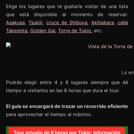
Elige los lugares que te gustaría visitar de una lista
que está disponible al momento de reservar:
Asakusa
,
Tsukiji
,
cruce de Shibuya
,
Akihabara
,
calle
Takeshita
,
Golden Gai
,
Torre de Tokio
, etc.
La em
Podrás elegir entre 4 y 6 lugares siempre que dé
tiempo a visitarlos en las 8 horas que dura el tour.
El guía se encargará de trazar un recorrido eficiente
para aprovechar el tiempo al máximo.
Tour privado de 8 horas por Tokio: información