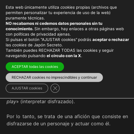
Esta web únicamente utiliza
cookies
propias (archivos que
permiten personalizar tu experiencia de uso de la web)
puramente técnicas.
COSPLAY
NO recabamos ni cedemos datos personales sin tu
conocimiento.
Sin embargo, hay enlaces a otras páginas web
con políticas de privacidad ajenas.
Si pulsas el botón "AJUSTAR cookies"
podrás
aceptar o rechazar
las
cookies
de Japón Secreto.
También puedes RECHAZAR TODAS las cookies y seguir
Viaja con el mejor seguro
y
ahorra dinero
navegando pulsando
el círculo con la X
.
ACEPTAR todas las cookies
RECHAZAR cookies no imprescindibles y continuar
El término japonés
cosplay
(コスプレ) procede de
Cerrar el banner de cookies RGPD
AJUSTAR cookies
una contracción del término anglosajón «
costume
play
» (interpretar disfrazado).
Por lo tanto, se trata de una afición que consiste en
disfrazarse de un personaje y actuar como él.