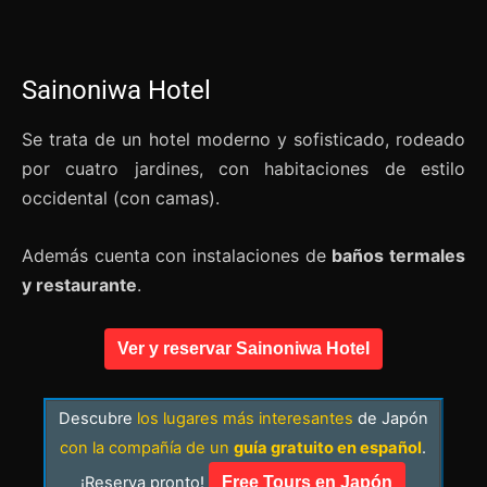
Sainoniwa Hotel
Se trata de un hotel moderno y sofisticado, rodeado
por cuatro jardines, con habitaciones de estilo
occidental (con camas).
Además cuenta con instalaciones de
baños termales
y restaurante
.
Ver y reservar Sainoniwa Hotel
Descubre
los lugares más interesantes
de Japón
con la compañía de un
guía gratuito en español
.
¡Reserva pronto!
Free Tours en Japón