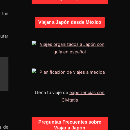
r tan
Viajar a Japón desde México
utar
Llena tu viaje de
experiencias con
Civitatis
Preguntas Frecuentes sobre
s de
Viajar a Japón