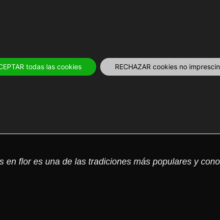
OS
12 MESES
PLANIFICA
TOURS Y 
CEPTAR todas las cookies
RECHAZAR cookies no imprescind
estas bajo los cerezos e
s en flor es una de las tradiciones más populares y con