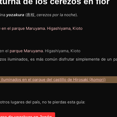
turna de los cerezos en flor
ina
yozakura
(夜桜,
cerezos por la noche
).
en el
parque Maruyama
. Higashiyama, Kioto
ezos iluminados, es más común disfrutar simplemente de un p
otros lugares del país, no te pierdas esta guía: