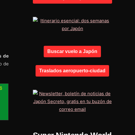
Buscar vuelo a Japón
s de
o de
Traslados aeropuerto-ciudad
6