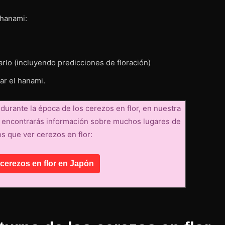
 hanami:
rlo (incluyendo predicciones de floración)
ar el hanami.
durante la época de los cerezos en flor, en nuestra
a encontrarás información sobre muchos lugares de
s que ver cerezos en flor:
cerezos en flor en Japón