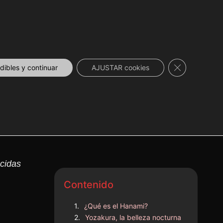
DESCUENTOS
NOVEDADES
📞 CONTACTO
Cerrar el ban
ibles y continuar
AJUSTAR cookies
n
ocidas
Contenido
¿Qué es el Hanami?
Yozakura, la belleza nocturna