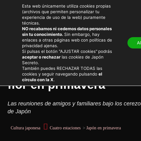
Esta web únicamente utiliza
cookies
propias
(archivos que permiten personalizar tu
experiencia de uso de la web) puramente
técnicas.
NO recabamos ni cedemos datos personales
sin tu conocimiento.
Sin embargo, hay
LUGARES
ATRACTIV
enlaces a otras páginas web con políticas de
A
privacidad ajenas.
Cultura y sociedad
Si pulsas el botón "AJUSTAR cookies"
podrás
aceptar o rechazar
las
cookies
de Japón
Secreto.
Hanami en Japón, las fi
También puedes RECHAZAR TODAS las
cookies y seguir navegando pulsando
el
círculo con la X
.
flor en primavera
Las reuniones de amigos y familiares bajo los cerezo
de Japón
Cultura japonesa
Cuatro estaciones
>
Japón en primavera