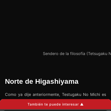
Sendero de la filosofía (Tetsugaku N
Norte de Higashiyama
Como ya dije anteriormente, Testugaku No Michi es
la principal zona de interés turístico del norte de
También te puede interesar ▲
Higashiyama
y puede recorrerse a ritmo tranquilo en