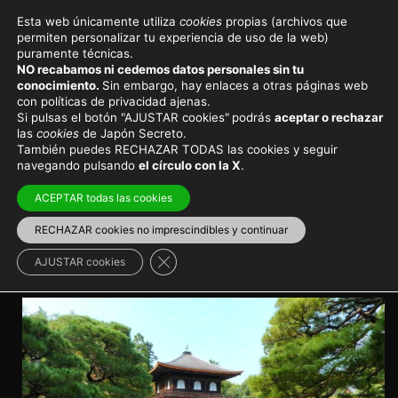
Esta web únicamente utiliza
cookies
propias (archivos que
permiten personalizar tu experiencia de uso de la web)
Viajar a Japón
Destinos principales
puramente técnicas.
NO recabamos ni cedemos datos personales sin tu
Templo Ginkakuji o pabellón
conocimiento.
Sin embargo, hay enlaces a otras páginas web
con políticas de privacidad ajenas.
de plata de Kioto
Si pulsas el botón "AJUSTAR cookies"
podrás
aceptar o rechazar
las
cookies
de Japón Secreto.
También puedes RECHAZAR TODAS las cookies y seguir
El templo que quiso asemejarse en belleza al Pabellón
navegando pulsando
el círculo con la X
.
Dorado
ACEPTAR todas las cookies
Kioto
>
Higashiyama
Atractivos de Japón
RECHAZAR cookies no imprescindibles y continuar
Cerrar el banner de cookies RGPD
AJUSTAR cookies
>
Templos y santuarios