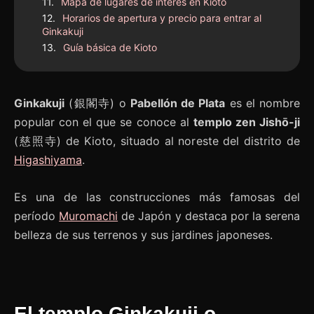
Mapa de lugares de interés en Kioto
Horarios de apertura y precio para entrar al
Ginkakuji
Guía básica de Kioto
Ginkakuji
(銀閣寺) o
Pabellón de Plata
es el nombre
popular con el que se conoce al
templo zen Jishō-ji
(慈照寺) de Kioto, situado al noreste del distrito de
Higashiyama
.
Es una de las construcciones más famosas del
período
Muromachi
de Japón y destaca por la serena
belleza de sus terrenos y sus jardines japoneses.
El templo Ginkakuji o