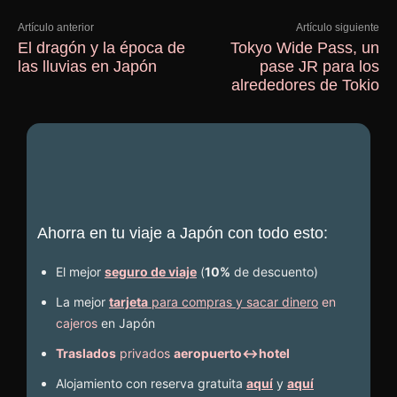
Artículo anterior
Artículo siguiente
El dragón y la época de
Tokyo Wide Pass, un
las lluvias en Japón
pase JR para los
alrededores de Tokio
Ahorra en tu viaje a Japón con todo esto:
El mejor
seguro de viaje
(
10%
de descuento
)
La mejor
tarjeta
para compras y sacar dinero
en
cajeros
en Japón
Traslados
privados
aeropuerto↔hotel
Alojamiento con reserva gratuita
aquí
y
aquí