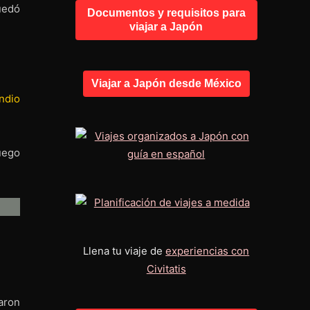
uedó
Documentos y requisitos para
viajar a Japón
Viajar a Japón desde México
ndio
uego
Llena tu viaje de
experiencias con
Civitatis
aron