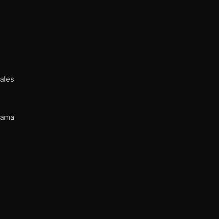
ales
lama