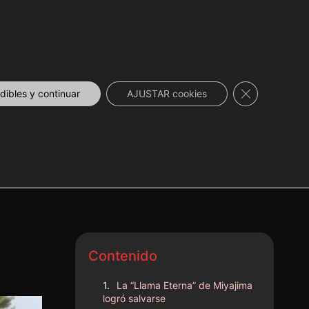
DESCUENTOS
NOVEDADES
📞 CONTACTO
Cerrar el ban
ibles y continuar
AJUSTAR cookies
en
Contenido
La “Llama Eterna” de Miyajima
logró salvarse