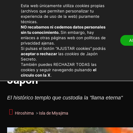
Esta web únicamente utiliza
cookies
propias
(archivos que permiten personalizar tu
experiencia de uso de la web) puramente
técnicas.
NO recabamos ni cedemos datos personales
sin tu conocimiento.
Sin embargo, hay
LUGARES
ATRACTIV
enlaces a otras páginas web con políticas de
A
privacidad ajenas.
Noticias de actualidad en Japón
Si pulsas el botón "AJUSTAR cookies"
podrás
aceptar o rechazar
las
cookies
de Japón
Secreto.
Un incendio destruye el 
También puedes RECHAZAR TODAS las
cookies y seguir navegando pulsando
el
círculo con la X
.
Japón
El histórico templo que custodia la "llama eterna"
Hiroshima
>
Isla de Miyajima