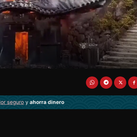
jor seguro
y
ahorra dinero