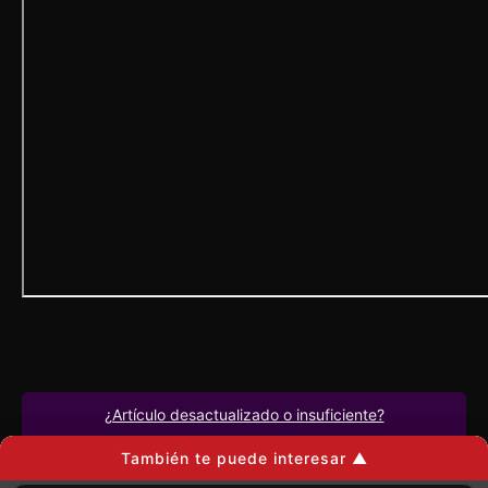
¿Artículo desactualizado o insuficiente?
También te puede interesar ▲
Por favor
,
avísanos
.