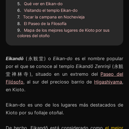
Qué ver en Eikan-do
Visitando el templo Eikan-do
Tocar la campana en Nochevieja
El Paseo de la Filosofía
Mapa de los mejores lugares de Kioto por sus
colores del otoño
Eikandō
(永観堂) o
Eikan-do
es el nombre popular
por el que se conoce al templo
Eikandō Zenrinji
(永観
堂禅林寺), situado en un extremo del
Paseo del
Filósofo
, al sur del precioso barrio de
Higashiyama
,
en Kioto.
Eikan-do es uno de los lugares más destacados de
Kioto por su follaje otoñal.
De hecho, Eikandō está considerado como
el mejor