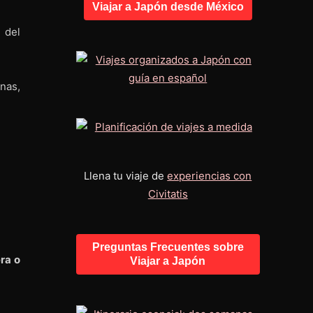
Viajar a Japón desde México
a del
nas,
Llena tu viaje de
experiencias con
Civitatis
Preguntas Frecuentes sobre
ra o
Viajar a Japón