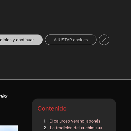
DESCUENTOS
NOVEDADES
📞 CONTACTO
Cerrar el ban
ibles y continuar
AJUSTAR cookies
onés
Contenido
El caluroso verano japonés
La tradición del «uchimizu«