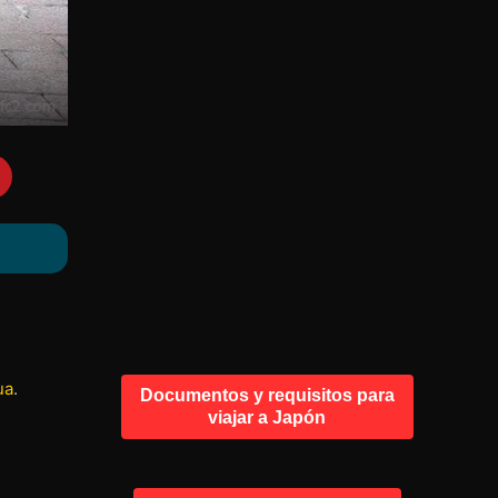
ua
.
Documentos y requisitos para
viajar a Japón