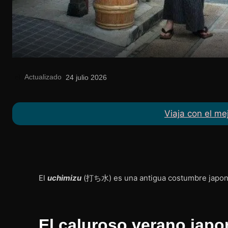
Actualizado
el
24 julio 2026
Viaja con el me
El
uchimizu
(打ち水) es una antigua costumbre japone
El caluroso verano jap