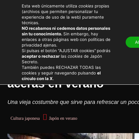
Esta web únicamente utiliza
cookies
propias
(archivos que permiten personalizar tu
experiencia de uso de la web) puramente
técnicas.
NO recabamos ni cedemos datos personales
sin tu conocimiento.
Sin embargo, hay
LUGARES
ATRACTIV
enlaces a otras páginas web con políticas de
A
privacidad ajenas.
Cultura y sociedad
Si pulsas el botón "AJUSTAR cookies"
podrás
aceptar o rechazar
las
cookies
de Japón
Secreto.
Uchimizu, la tradición 
También puedes RECHAZAR TODAS las
cookies y seguir navegando pulsando
el
círculo con la X
.
aceras en verano
Una vieja costumbre que sirve para refrescar un poc
Cultura japonesa
Japón en verano