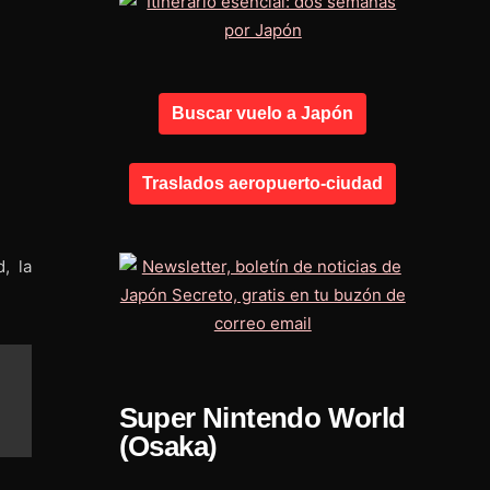
Buscar vuelo a Japón
Traslados aeropuerto-ciudad
, la
Super Nintendo World
(Osaka)