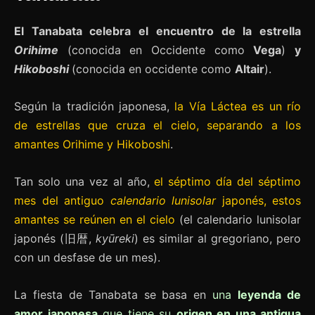
El Tanabata
celebra el encuentro de la estrella
Orihime
(conocida en Occidente como
Vega
)
y
Hikoboshi
(conocida en occidente como
Altair
).
Según la tradición japonesa,
la Vía Láctea es un río
de estrellas que cruza el cielo, separando a los
amantes Orihime y Hikoboshi
.
Tan solo una vez al año,
el séptimo día del séptimo
mes del antiguo
calendario lunisolar
japonés, estos
amantes se reúnen en el cielo
(el calendario lunisolar
japonés (旧暦,
kyūreki
) es similar al gregoriano, pero
con un desfase de un mes).
La fiesta de Tanabata se basa en
una
leyenda de
amor japonesa
que tiene su
origen en una antigua