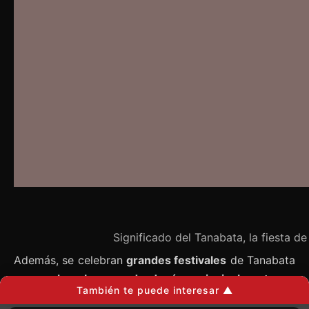
Significado del Tanabata, la fiesta de
Además, se celebran
grandes festivales
de Tanabata
en muchos lugares de Japón, principalmente en
También te puede interesar ▲
centros comerciales y calles
, que se decoran con