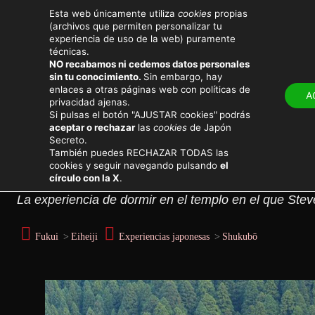
Esta web únicamente utiliza
cookies
propias
(archivos que permiten personalizar tu
experiencia de uso de la web) puramente
técnicas.
NO recabamos ni cedemos datos personales
sin tu conocimiento.
Sin embargo, hay
LUGARES
ATRACTIV
enlaces a otras páginas web con políticas de
A
privacidad ajenas.
Viajar a Japón
Lugares secretos
Si pulsas el botón "AJUSTAR cookies"
podrás
aceptar o rechazar
las
cookies
de Japón
Secreto.
Durmiendo en Eiheiji: e
También puedes RECHAZAR TODAS las
cookies y seguir navegando pulsando
el
círculo con la X
.
La experiencia de dormir en el templo en el que Ste
Fukui
>
Eiheiji
Experiencias japonesas
>
Shukubō