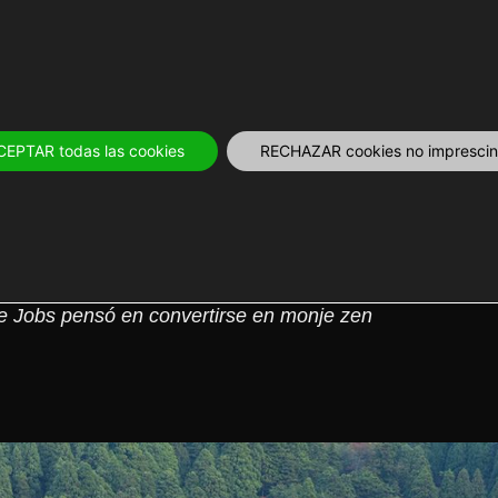
OS
12 MESES
PLANIFICA
TOURS Y 
CEPTAR todas las cookies
RECHAZAR cookies no imprescind
l templo de la paz eterna
ve Jobs pensó en convertirse en monje zen