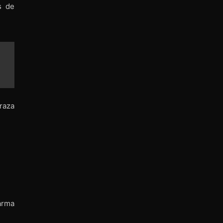
s de
raza
arma