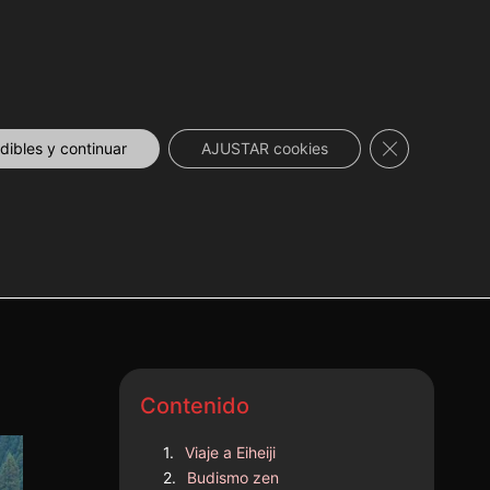
DESCUENTOS
NOVEDADES
📞 CONTACTO
Cerrar el ban
ibles y continuar
AJUSTAR cookies
Contenido
Viaje a Eiheiji
Budismo zen