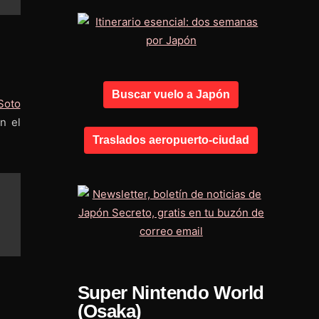
Buscar vuelo a Japón
Soto
n el
Traslados aeropuerto-ciudad
Super Nintendo World
(Osaka)