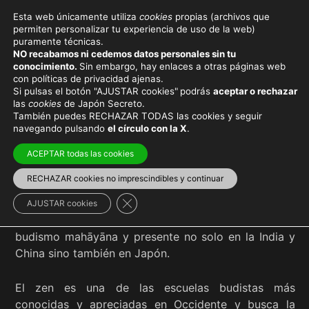
Esta web únicamente utiliza
cookies
propias (archivos que
permiten personalizar tu experiencia de uso de la web)
puramente técnicas.
ZEN
NO recabamos ni cedemos datos personales sin tu
conocimiento.
Sin embargo, hay enlaces a otras páginas web
con políticas de privacidad ajenas.
Si pulsas el botón "AJUSTAR cookies"
podrás
aceptar o rechazar
las
cookies
de Japón Secreto.
También puedes RECHAZAR TODAS las cookies y seguir
Viaja con el mejor seguro
y
ahorra dinero
navegando pulsando
el círculo con la X
.
ACEPTAR todas las cookies
RECHAZAR cookies no imprescindibles y continuar
Cerrar el banner de cookies RGPD
AJUSTAR cookies
Z
en
(禪) es una
escuela budista
perteneciente al
budismo mahāyāna y presente no solo en la India y
China sino también en Japón.
El zen es una de las escuelas budistas más
conocidas y apreciadas en Occidente y busca la