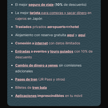
El mejor
seguro de viaje
(
10%
de descuento
)
La mejor
tarjeta
para compras y sacar dinero
en
cajeros
en Japón
Traslados
privados
aeropuerto↔hotel
Alojamiento con reserva gratuita
aquí
y
aquí
Conexión a
internet
con datos ilimitados
Entradas
a eventos y
tours guiados
con 10% de
descuento
Cambio de dinero a yenes
sin comisiones
adicionales
Pases de tren
(JR Pass y otros)
Billetes de
tren bala
Aplicaciones
imprescindibles
en tu móvil