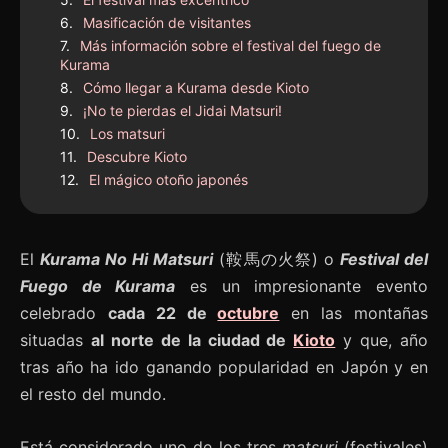
Masificación de visitantes
Más información sobre el festival del fuego de
Kurama
Cómo llegar a Kurama desde Kioto
¡No te pierdas el Jidai Matsuri!
Los matsuri
Descubre Kioto
El mágico otoño japonés
El
Kurama No Hi Matsuri
(鞍馬の火祭) o
Festival del
Fuego de Kurama
es un impresionante evento
celebrado
cada 22 de
octubre
en las montañas
situadas
al norte de la ciudad de
Kioto
y que, año
tras año ha ido ganando popularidad en Japón y en
el resto del mundo.
Está considerado uno de los tres
matsuri
(festivales)