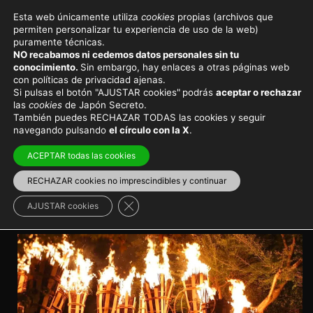
Esta web únicamente utiliza
cookies
propias (archivos que
permiten personalizar tu experiencia de uso de la web)
Eventos y festivales en Japón
puramente técnicas.
NO recabamos ni cedemos datos personales sin tu
El festival del Fuego de
conocimiento.
Sin embargo, hay enlaces a otras páginas web
con políticas de privacidad ajenas.
Kurama o Kurama No Hi
Si pulsas el botón "AJUSTAR cookies"
podrás
aceptar o rechazar
las
cookies
de Japón Secreto.
Matsuri
También puedes RECHAZAR TODAS las cookies y seguir
navegando pulsando
el círculo con la X
.
En las montañas al norte de Kioto se celebra en
ACEPTAR todas las cookies
octubre uno de los tres festivales más excéntricos de
Japón
RECHAZAR cookies no imprescindibles y continuar
Cerrar el banner de cookies RGPD
AJUSTAR cookies
Región de Kansai
>
Kioto
Viajar a Japón
>
Japón en otoño