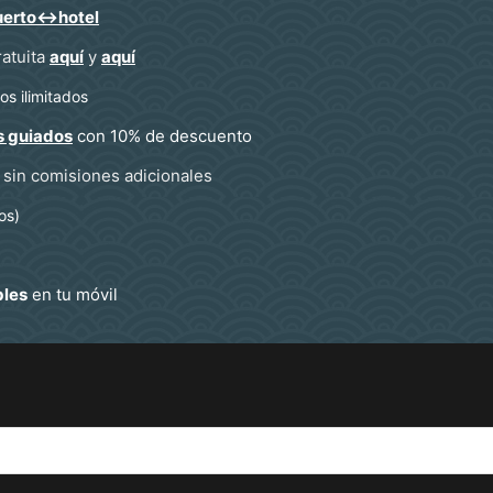
uerto↔hotel
ratuita
aquí
y
aquí
s ilimitados
s guiados
con 10% de descuento
sin comisiones adicionales
os)
bles
en tu móvil