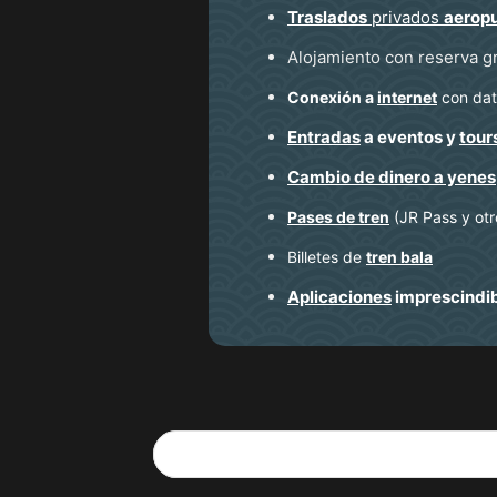
Traslados
privados
aerop
Alojamiento con reserva g
Conexión a
internet
con dato
Entradas
a eventos y
tour
Cambio de dinero a yenes
Pases de tren
(JR Pass y otr
Billetes de
tren bala
Aplicaciones
imprescindi