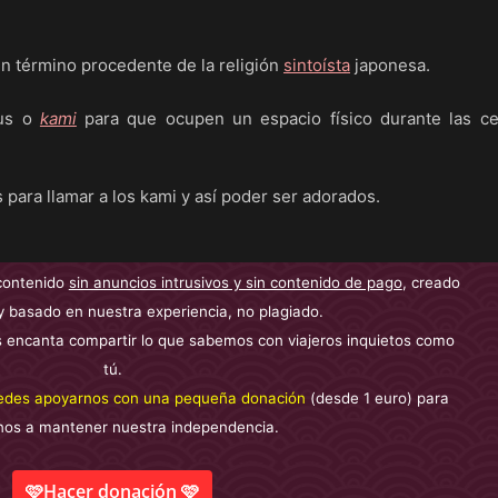
érmino procedente de la religión
sintoísta
japonesa.
tus o
kami
para que ocupen un espacio físico durante las c
 para llamar a los kami y así poder ser adorados.
contenido
sin anuncios intrusivos y sin contenido de pago
, creado
y basado en nuestra experiencia, no plagiado.
 encanta compartir lo que sabemos con viajeros inquietos como
tú.
edes apoyarnos con una pequeña donación
(desde 1 euro) para
nos a mantener nuestra independencia.
🩷Hacer donación 🩷