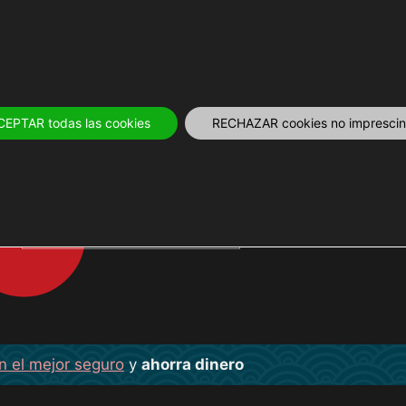
IVOS
12 MESES
PLANIFICA
TOURS Y
CEPTAR todas las cookies
RECHAZAR cookies no imprescind
YORISHIRO
n el mejor seguro
y
ahorra dinero