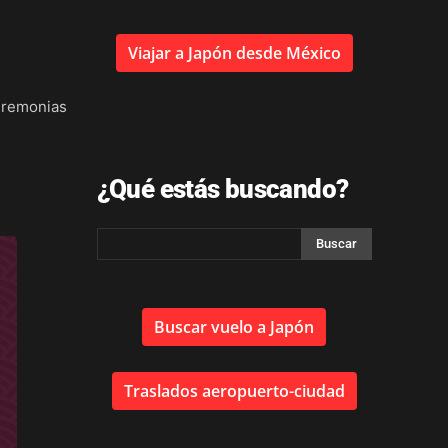
Viajar a Japón desde México
eremonias
¿Qué estás buscando?
Buscar vuelo a Japón
Traslados aeropuerto-ciudad