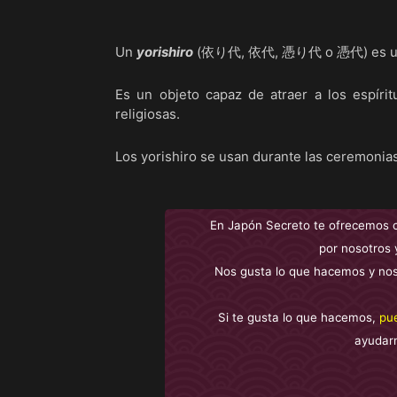
Un
yorishiro
(依り代, 依代, 憑り代 o 憑代) es un t
Es un objeto capaz de atraer a los espíri
religiosas.
Los yorishiro se usan durante las ceremonias
En Japón Secreto te ofrecemos 
por nosotros 
Nos gusta lo que hacemos y nos
Si te gusta lo que hacemos,
pu
ayudar