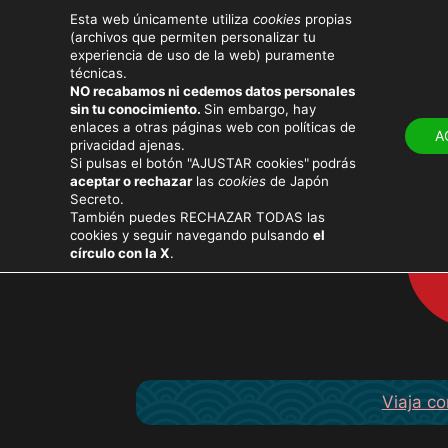
Esta web únicamente utiliza
cookies
propias
(archivos que permiten personalizar tu
experiencia de uso de la web) puramente
técnicas.
NO recabamos ni cedemos datos personales
LUGARES
ATRACT
sin tu conocimiento.
Sin embargo, hay
enlaces a otras páginas web con políticas de
A
privacidad ajenas.
Si pulsas el botón "AJUSTAR cookies"
podrás
aceptar o rechazar
las
cookies
de Japón
Secreto.
También puedes RECHAZAR TODAS las
cookies y seguir navegando pulsando
el
círculo con la X
.
Viaja co