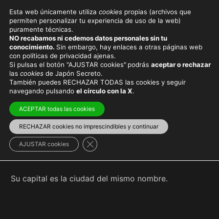
Esta web únicamente utiliza
cookies
propias (archivos que
permiten personalizar tu experiencia de uso de la web)
puramente técnicas.
TOKUSHIMA
NO recabamos ni cedemos datos personales sin tu
conocimiento.
Sin embargo, hay enlaces a otras páginas web
con políticas de privacidad ajenas.
Si pulsas el botón "AJUSTAR cookies"
podrás
aceptar o rechazar
las
cookies
de Japón Secreto.
También puedes RECHAZAR TODAS las cookies y seguir
Viaja con el mejor seguro
y
ahorra dinero
navegando pulsando
el círculo con la X
.
ACEPTAR todas las cookies
RECHAZAR cookies no imprescindibles y continuar
La
prefectura de Tokushima
(徳島) está localizada
Cerrar el banner de cookies RGPD
AJUSTAR cookies
en la isla de
Shikoku
.
Su capital es la ciudad del mismo nombre.