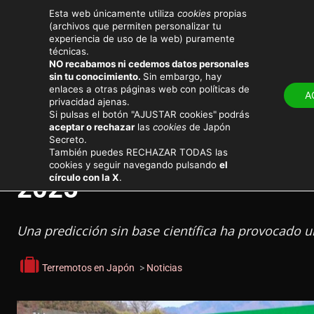
Esta web únicamente utiliza
cookies
propias
(archivos que permiten personalizar tu
experiencia de uso de la web) puramente
técnicas.
NO recabamos ni cedemos datos personales
LUGARES
ATRACT
sin tu conocimiento.
Sin embargo, hay
enlaces a otras páginas web con políticas de
A
privacidad ajenas.
Noticias de actualidad en Japón
Si pulsas el botón "AJUSTAR cookies"
podrás
aceptar o rechazar
las
cookies
de Japón
Secreto.
Manga Predice Gran Tsun
También puedes RECHAZAR TODAS las
cookies y seguir navegando pulsando
el
círculo con la X
.
2025
Una predicción sin base científica ha provocado 
Terremotos en Japón
>
Noticias