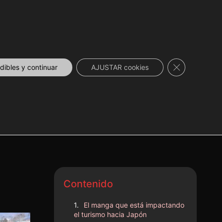
 DESCUENTOS
NOVEDADES
📞 CONTACTO
Cerrar el ban
ibles y continuar
AJUSTAR cookies
 de
Contenido
El manga que está impactando
el turismo hacia Japón