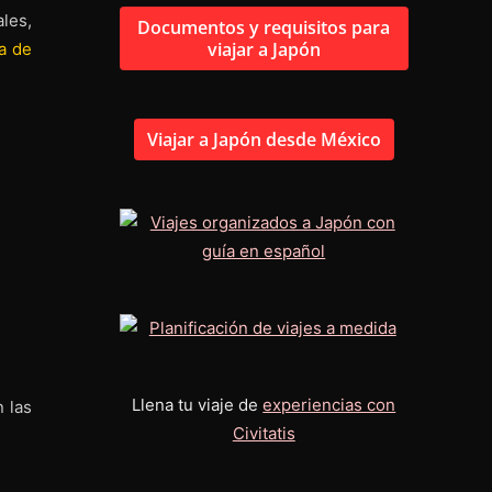
les,
Documentos y requisitos para
viajar a Japón
a de
Viajar a Japón desde México
Llena tu viaje de
experiencias con
 las
Civitatis