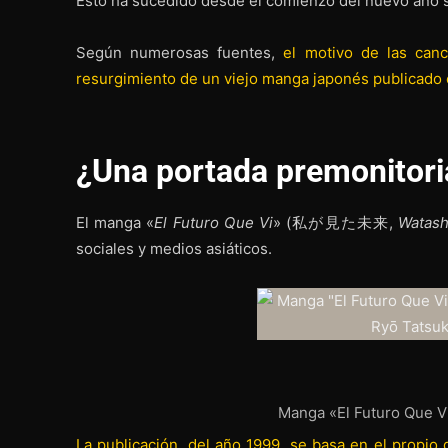
Esto ha sucedido desde el comienzo del nuevo año s
Según numerosas fuentes,
el motivo de las can
resurgimiento de un viejo manga japonés publicado
¿Una portada premonitori
El manga «
El Futuro Que Vi
» (私が見た未来,
Watash
sociales y medios asiáticos.
Manga «El Futuro Que 
La publicación, del año 1999, se basa en el propio 