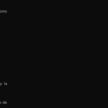
como
y la
o de