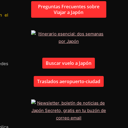
Preguntas Frecuentes sobre
Viajar a Japón
n el
Buscar vuelo a Japón
edes
Traslados aeropuerto-ciudad
lica