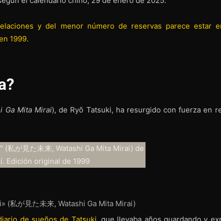
egún el calendario chino, 29 de enero de 2025.
celaciones y del menor número de reservas parece estar e
 en 1999
.
a?
i Ga Mita Mirai
), de Ryō Tatsuki, ha resurgido con fuerza en r
Vi» (私が見た未来, Watashi Ga Mita Mirai)
diario de sueños de Tatsuki
, que llevaba años guardando y exp